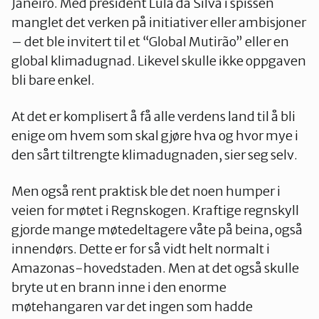
Janeiro. Med president Lula da Silva i spissen
manglet det verken på initiativer eller ambisjoner
– det ble invitert til et “Global Mutirão” eller en
global klimadugnad. Likevel skulle ikke oppgaven
bli bare enkel.
At det er komplisert å få alle verdens land til å bli
enige om hvem som skal gjøre hva og hvor mye i
den sårt tiltrengte klimadugnaden, sier seg selv.
Men også rent praktisk ble det noen humper i
veien for møtet i Regnskogen. Kraftige regnskyll
gjorde mange møtedeltagere våte på beina, også
innendørs. Dette er for så vidt helt normalt i
Amazonas-hovedstaden. Men at det også skulle
bryte ut en brann inne i den enorme
møtehangaren var det ingen som hadde