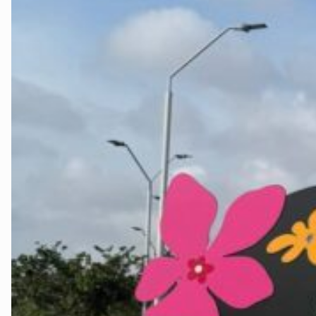
Telemark
Troms
Vestfold
Østfold
Rogaland