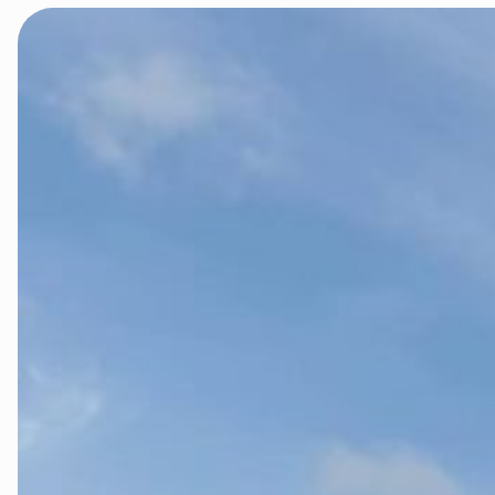
Innlandet
Møre og Ro
Nordland
Oslo og Ake
Sogn og Fjo
Støtt oss
Trøndelag