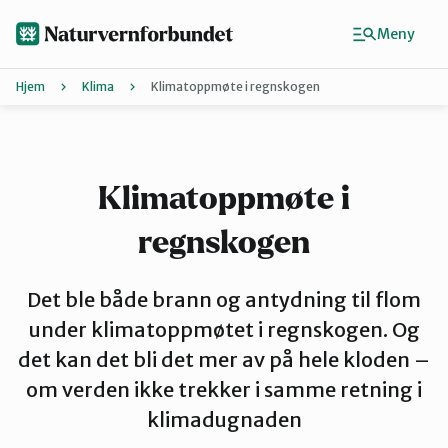
Hopp
til
Meny
hovedinnhold
Hjem
Klima
Klimatoppmøte i regnskogen
Agder
Finn ditt lokallag
Klimatoppmøte i
regnskogen
Buskerud
Det ble både brann og antydning til flom
Finnmark
under klimatoppmøtet i regnskogen. Og
det kan det bli det mer av på hele kloden –
om verden ikke trekker i samme retning i
Hordaland
klimadugnaden