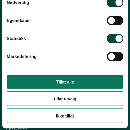
Telemark
Nødvendig
Egenskaper
Troms
Snarveier
Statistikk
Vestfold
For tillitsvalgte
For presse
Markedsføring
Østfold
Personvern
Arkiv
Engasjer deg
Tillat alle
Rogaland
tillat utvalg
Ikke tillat
Følg oss