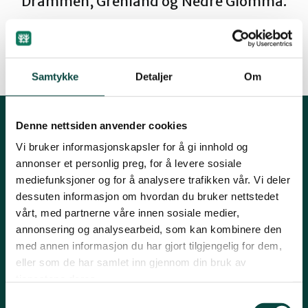
Drammen, Grenland og Nedre Glomma.
Innlandet
Møre og Romsdal
By
Martin Ødegaard
Samtykke
Detaljer
Om
01.09.2013 13:17
Nordland
Denne nettsiden anvender cookies
Kontakt oss
Vi bruker informasjonskapsler for å gi innhold og
Oslo og Akershus
annonser et personlig preg, for å levere sosiale
Mariboes gate 8, 0183 Oslo
mediefunksjoner og for å analysere trafikken vår. Vi deler
E-post:
naturvern@naturvernforbundet.no
dessuten informasjon om hvordan du bruker nettstedet
Sogn og Fjordane
vårt, med partnerne våre innen sosiale medier,
Telefon: (+47) 23 10 96 10
annonsering og analysearbeid, som kan kombinere den
Org.nr: 938 418 837
med annen informasjon du har gjort tilgjengelig for dem,
Støtt oss
Giverkonto: 7874 0555986
Trøndelag
eller som de har samlet inn gjennom din bruk av
Vipps: 13042
tjenestene deres.
Samtykkevalg