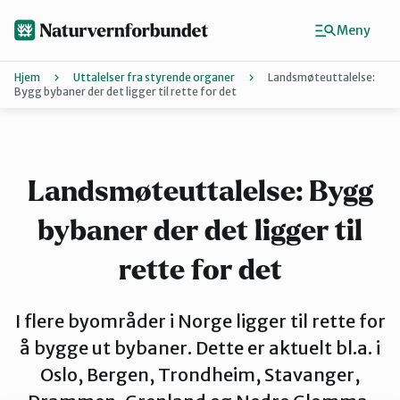
Hopp
til
Meny
hovedinnhold
Hjem
Uttalelser fra styrende organer
Landsmøteuttalelse:
Bygg bybaner der det ligger til rette for det
Agder
Finn ditt lokallag
Landsmøteuttalelse: Bygg
bybaner der det ligger til
Buskerud
rette for det
Finnmark
I flere byområder i Norge ligger til rette for
å bygge ut bybaner. Dette er aktuelt bl.a. i
Hordaland
Oslo, Bergen, Trondheim, Stavanger,