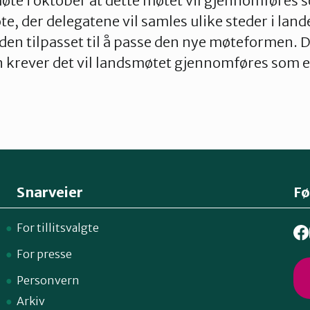
te i oktober at dette møtet vil gjennomføres 
e, der delegatene vil samles ulike steder i lande
den tilpasset til å passe den nye møteformen.
 krever det vil landsmøtet gjennomføres som et
Snarveier
Fø
For tillitsvalgte
For presse
Personvern
Arkiv