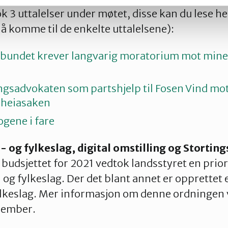
k 3 uttalelser under møtet, disse kan du lese he
 å komme til de enkelte uttalelsene):
bundet krever langvarig moratorium mot mine
ngsadvokaten som partshjelp til Fosen Vind mo
rheiasaken
gene i fare
- og fylkeslag, digital omstilling og Stortin
 budsjettet for 2021 vedtok landsstyret en prior
 og fylkeslag. Der det blant annet er opprettet 
fylkeslag. Mer informasjon om denne ordningen v
esember.