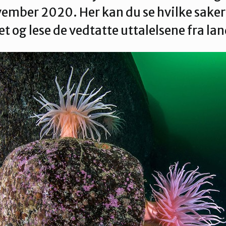
ember 2020. Her kan du se hvilke saker
t og lese de vedtatte uttalelsene fra lan
s
Dette er Naturvernforbundet
Vår historie
En inkluderende
dokumenter
Delta på digitale møter
Natur & miljø
Informatio