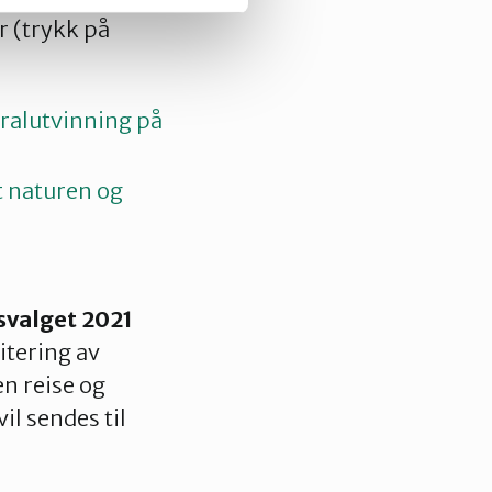
r (trykk på
ralutvinning på
t naturen og
gsvalget 2021
itering av
en reise og
il sendes til