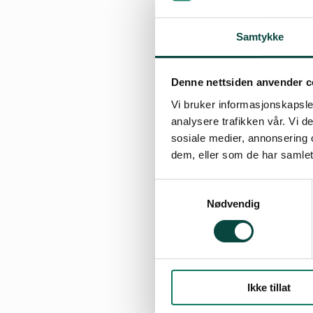
Naturvernfo
Samtykke
Stortingsval
Uttalelse: Sk
Denne nettsiden anvender c
Uttalelse: H
Vi bruker informasjonskapsler
Uttalelse: St
analysere trafikken vår. Vi 
sosiale medier, annonsering 
Årsmøteseso
dem, eller som de har samlet
Politisk innl
Samtykkevalg
Fylkesrunde
Nødvendig
Orienterings
Ikke tillat
Vedtatte uttalel