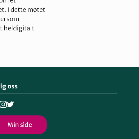
som et
t. I dette møtet
 Dersom
 heldigitalt
lg oss
Min side