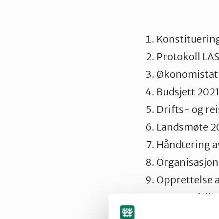
Konstituerin
Protokoll LA
Økonomistat
Budsjett 202
Drifts- og rei
Landsmøte 20
Håndtering a
Organisasjon
Opprettelse a
Bytte av fylk
Status lokall