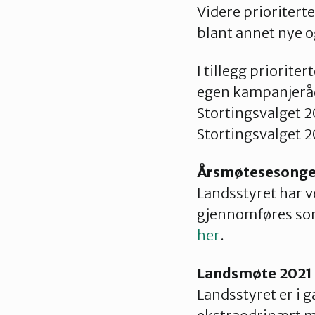
Videre prioriterte
blant annet nye 
I tillegg priorite
egen kampanjerådg
Stortingsvalget 2
Stortingsvalget 
Årsmøtesesonge
Landsstyret har v
gjennomføres som
her
.
Landsmøte 2021
Landsstyret er i 