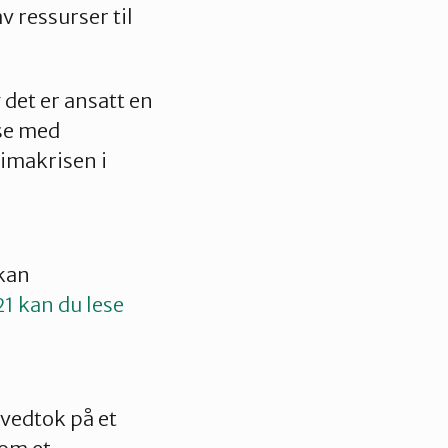
v ressurser til
g det er ansatt en
lse med
limakrisen i
 kan
 kan du lese
vedtok på et