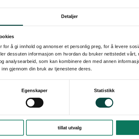
rbundet under koronapandemien
Detaljer
get 2021
og
ookies
avbunnsmineraler
 for å gi innhold og annonser et personlig preg, for å levere sos
orheia
deler dessuten informasjon om hvordan du bruker nettstedet vårt,
og analysearbeid, som kan kombinere den med annen informasjon d
ng 2021
 inn gjennom din bruk av tjenestene deres.
edning
n
Egenskaper
Statistikk
saker
tillat utvalg
ser