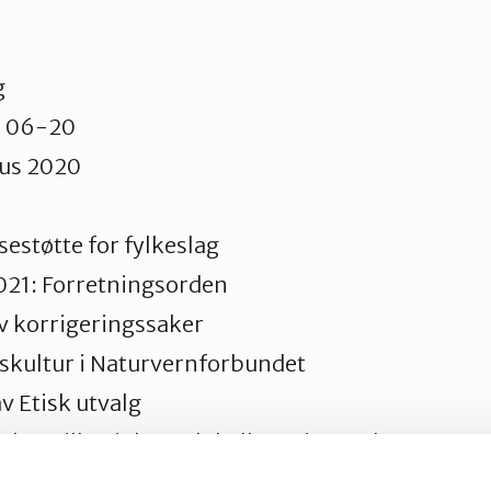
g
S 06-20
us 2020
1
sestøtte for fylkeslag
21: Forretningsorden
v korrigeringssaker
skultur i Naturvernforbundet
v Etisk utvalg
eslagstilhørighet – lokallaget i Jevnaker
ag