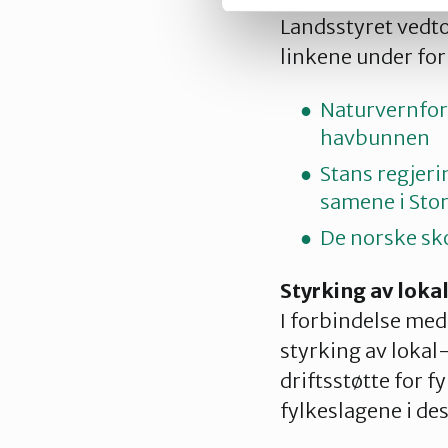
Landsstyret vedto
linkene under for
Naturvernfor
havbunnen
Stans regjeri
samene i Sto
De norske sko
Styrking av lokal
I forbindelse med
styrking av lokal-
driftsstøtte for 
fylkeslagene i d