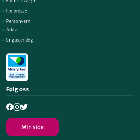
For tillitsvalgte
For presse
Personvern
Arkiv
Engasjer deg
Følg oss
Min side