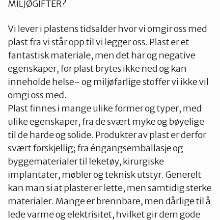
MILJØGIFTER?
Innlandet
Vi lever i plastens tidsalder hvor vi omgir oss med
plast fra vi står opp til vi legger oss. Plast er et
Møre og Romsdal
fantastisk materiale, men det har og negative
egenskaper, for plast brytes ikke ned og kan
Nordland
inneholde helse- og miljøfarlige stoffer vi ikke vil
omgi oss med.
Plast finnes i mange ulike former og typer, med
Oslo og Akershus
ulike egenskaper, fra de svært myke og bøyelige
til de harde og solide. Produkter av plast er derfor
svært forskjellig; fra éngangsemballasje og
Sogn og Fjordane
byggematerialer til leketøy, kirurgiske
implantater, møbler og teknisk utstyr. Generelt
Støtt oss
Trøndelag
kan man si at plaster er lette, men samtidig sterke
materialer. Mange er brennbare, men dårlige til å
lede varme og elektrisitet, hvilket gir dem gode