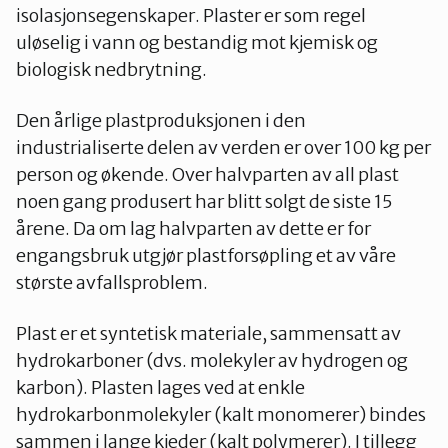
Telemark
isolasjonsegenskaper. Plaster er som regel
uløselig i vann og bestandig mot kjemisk og
biologisk nedbrytning.
Troms
Den årlige plastproduksjonen i den
industrialiserte delen av verden er over 100 kg per
Vestfold
person og økende. Over halvparten av all plast
noen gang produsert har blitt solgt de siste 15
Østfold
årene. Da om lag halvparten av dette er for
engangsbruk utgjør plastforsøpling et av våre
største avfallsproblem.
Rogaland
Plast er et syntetisk materiale, sammensatt av
hydrokarboner (dvs. molekyler av hydrogen og
karbon). Plasten lages ved at enkle
hydrokarbonmolekyler (kalt monomerer) bindes
sammen i lange kjeder (kalt polymerer). I tillegg