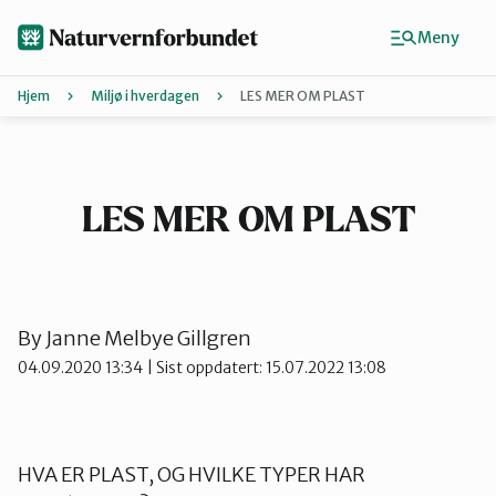
Hopp
til
Meny
hovedinnhold
Hjem
Miljø i hverdagen
LES MER OM PLAST
Agder
Finn ditt lokallag
LES MER OM PLAST
Buskerud
By
Janne Melbye Gillgren
Finnmark
04.09.2020 13:34
| Sist oppdatert: 15.07.2022 13:08
Hordaland
HVA ER PLAST, OG HVILKE TYPER HAR