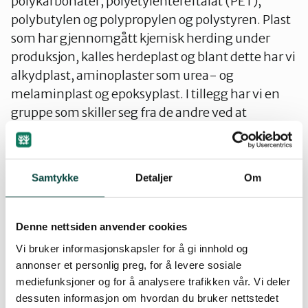
polykarbonater, polyetylentereftalat (PET),
polybutylen og polypropylen og polystyren. Plast
som har gjennomgått kjemisk herding under
produksjon, kalles herdeplast og blant dette har vi
alkydplast, aminoplaster som urea- og
melaminplast og epoksyplast. I tillegg har vi en
gruppe som skiller seg fra de andre ved at
grunnstoffet klor er en viktig bestanddel;
polyvinyler som polyvinylklorid (PVC).
Samtykke
Detaljer
Om
Uansett hvilken plastgruppe det dreier seg om, er
ikke plast bare plast. De fleste plasttyper tilsettes
ulike hjelpestoffer for å gi dem spesielle
Denne nettsiden anvender cookies
egenskaper. Det kan være pigmenter, fyllstoffer,
Vi bruker informasjonskapsler for å gi innhold og
flammehemmere, mykgjører eller stabilisatorer
annonser et personlig preg, for å levere sosiale
som beskytter plasten mot nedbrytning. Mange
mediefunksjoner og for å analysere trafikken vår. Vi deler
plastmaterialer blir dessuten ofte armert med
dessuten informasjon om hvordan du bruker nettstedet