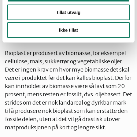
plasttypene vi bruker er ofte i tillegg faktisk tilsatt
tillat utvalg
miljøgifter for å gi produktet ulike tekniske
egenskaper.
Ikke tillat
BIOPLAST ELLER NEDBRYTBAR PLAST
Bioplast er produsert av biomasse, for eksempel
cellulose, mais, sukkerrør og vegetabilske oljer.
Det er ingen krav om hvor mye biomasse det skal
være i produktet før det kan kalles bioplast. Derfor
kan innholdet av biomasse være så lavt som 20
prosent, mens resten er fossilt, dvs. oljebasert. Det
strides om det er nok landareal og dyrkbar mark
til å produsere nok bioplast som kan erstatte den
fossile delen, uten at det vil gå drastisk utover
matproduksjonen på kort og lengre sikt.