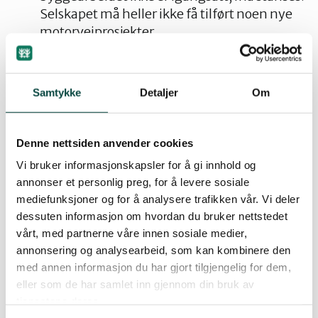
Selskapet må heller ikke få tilført noen nye
motorveiprosjekter.
Drift og vedlikehold av veinettet samt
rassikring, andre trafikksikkerhetstiltak,
Samtykke
Detaljer
Om
bygging av gangveier og sykkelveier og
tilrettelegging for kollektivtrafikk må ha høy
prioritet på Statens vegvesens budsjett.
Denne nettsiden anvender cookies
Vi bruker informasjonskapsler for å gi innhold og
annonser et personlig preg, for å levere sosiale
Vi trenger et alternativ til ferjefri E39 som
mediefunksjoner og for å analysere trafikken vår. Vi deler
innebærer at dagens veier rustes opp og
dessuten informasjon om hvordan du bruker nettstedet
ferjetilbudet forbedres. Elektriske ferjer må
vårt, med partnerne våre innen sosiale medier,
tas i bruk for å kutte utslipp.
annonsering og analysearbeid, som kan kombinere den
med annen informasjon du har gjort tilgjengelig for dem,
Byvekstavtalene må videreføres og
eller som de har samlet inn gjennom din bruk av
forsterkes, basert på mål om redusert
tjenestene deres.
biltrafikk. Forpliktende regional planlegging