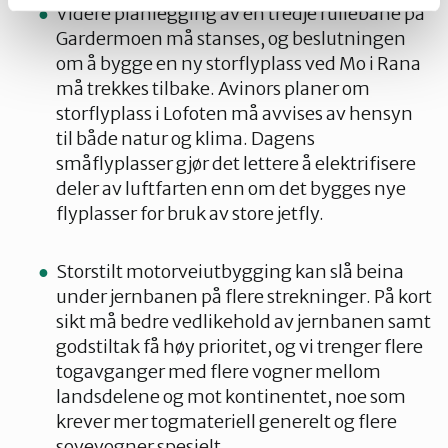
Videre planlegging av en tredje rullebane på
Gardermoen må stanses, og beslutningen
om å bygge en ny storflyplass ved Mo i Rana
må trekkes tilbake. Avinors planer om
storflyplass i Lofoten må avvises av hensyn
til både natur og klima. Dagens
småflyplasser gjør det lettere å elektrifisere
deler av luftfarten enn om det bygges nye
flyplasser for bruk av store jetfly.
Storstilt motorveiutbygging kan slå beina
under jernbanen på flere strekninger. På kort
sikt må bedre vedlikehold av jernbanen samt
godstiltak få høy prioritet, og vi trenger flere
togavganger med flere vogner mellom
landsdelene og mot kontinentet, noe som
krever mer togmateriell generelt og flere
sovevogner spesielt.