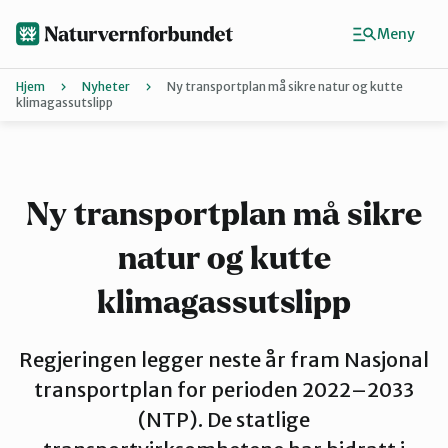
Hopp
til
Meny
hovedinnhold
Hjem
Nyheter
Ny transportplan må sikre natur og kutte
klimagassutslipp
Agder
Finn ditt lokallag
Ny transportplan må sikre
Buskerud
natur og kutte
klimagassutslipp
Finnmark
Regjeringen legger neste år fram Nasjonal
transportplan for perioden 2022–2033
Hordaland
(NTP). De statlige