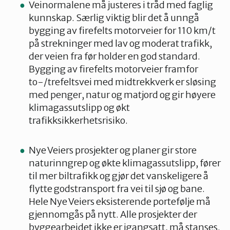
Veinormalene må justeres i tråd med faglig
kunnskap. Særlig viktig blir det å unngå
bygging av firefelts motorveier for 110 km/t
på strekninger med lav og moderat trafikk,
der veien fra før holder en god standard.
Bygging av firefelts motorveier framfor
to-/trefeltsvei med midtrekkverk er sløsing
med penger, natur og matjord og gir høyere
klimagassutslipp og økt
trafikksikkerhetsrisiko.
Nye Veiers prosjekter og planer gir store
naturinngrep og økte klimagassutslipp, fører
til mer biltrafikk og gjør det vanskeligere å
flytte godstransport fra vei til sjø og bane.
Hele Nye Veiers eksisterende portefølje må
gjennomgås på nytt. Alle prosjekter der
byggearbeidet ikke er igangsatt, må stanses.