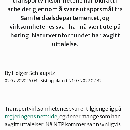
transportvirksomhetene har bidratt i
Innlandet
arbeidet gjennom å svare ut spørsmål fra
Samferdselsdepartementet, og
virksomhetenes svar har nå vært ute på
Møre og Romsdal
høring. Naturvernforbundet har avgitt
uttalelse.
Nordland
Oslo og Akershus
By
Holger Schlaupitz
02.07.2020 15:03
| Sist oppdatert: 21.07.2022 07:32
Sogn og Fjordane
Støtt oss
Transportvirksomhetenes svar er tilgjengelig på
Trøndelag
regjeringens nettside
, og der er mange som har
avgitt uttalelser. Nå NTP kommer sannsynligvis