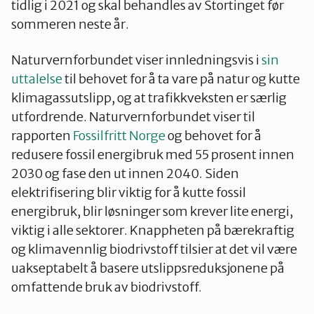
Telemark
tidlig i 2021 og skal behandles av Stortinget før
sommeren neste år.
Troms
Naturvernforbundet viser innledningsvis i
sin
uttalelse
til behovet for å ta vare på natur og kutte
klimagassutslipp, og at trafikkveksten er særlig
Vestfold
utfordrende. Naturvernforbundet viser til
rapporten
Fossilfritt Norge
og behovet for å
redusere fossil energibruk med 55 prosent innen
Østfold
2030 og fase den ut innen 2040. Siden
elektrifisering blir viktig for å kutte fossil
Rogaland
energibruk, blir løsninger som krever lite energi,
viktig i alle sektorer. Knappheten på bærekraftig
og klimavennlig biodrivstoff tilsier at det vil være
uakseptabelt å basere utslippsreduksjonene på
omfattende bruk av biodrivstoff.