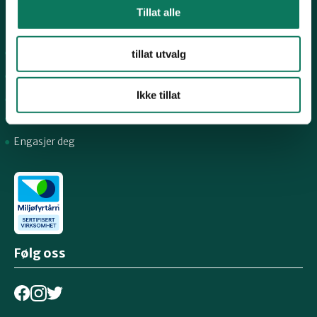
Tillat alle
Snarveier
For tillitsvalgte
tillat utvalg
For presse
Ikke tillat
Personvern
Arkiv
Engasjer deg
Følg oss