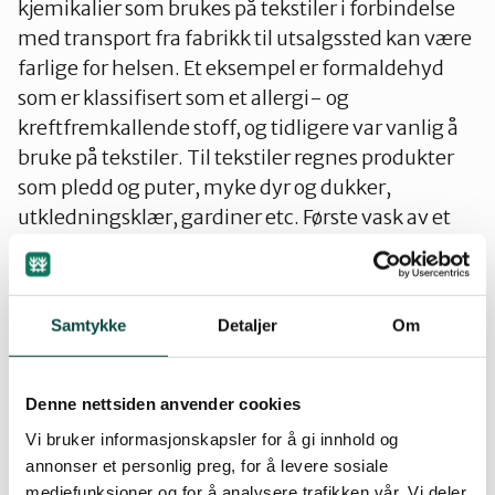
kjemikalier som brukes på tekstiler i forbindelse
Innlandet
med transport fra fabrikk til utsalgssted kan være
farlige for helsen. Et eksempel er formaldehyd
som er klassifisert som et allergi- og
Møre og Romsdal
kreftfremkallende stoff, og tidligere var vanlig å
bruke på tekstiler. Til tekstiler regnes produkter
Nordland
som pledd og puter, myke dyr og dukker,
utkledningsklær, gardiner etc. Første vask av et
nytt tekstilprodukt vil også fjerne eventuelle
Oslo og Akershus
overflødige rester av fargestoffer, impregnering,
støv og annen forurensning som kan sitte på
Samtykke
Detaljer
Om
produktet fra fabrikk og transport. Ved tekstilvask
Sogn og Fjordane
for barnehager bør man bruke vaskemidler som
er Svanemerket eller anbefalt av Astma- og
Støtt oss
Denne nettsiden anvender cookies
Trøndelag
Allergiforbundet, da enkelte vaskemidler kan gi
Vi bruker informasjonskapsler for å gi innhold og
sterke allergireaksjoner.
annonser et personlig preg, for å levere sosiale
mediefunksjoner og for å analysere trafikken vår. Vi deler