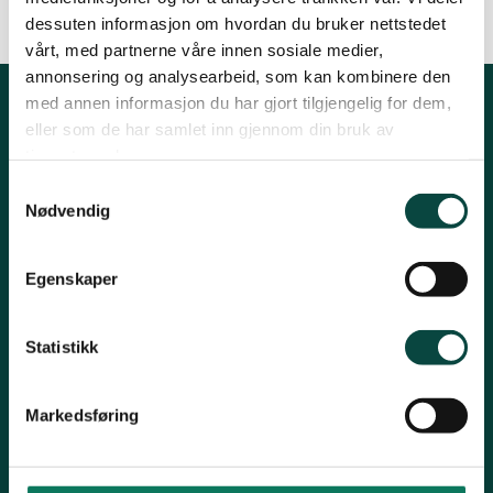
Telemark
dessuten informasjon om hvordan du bruker nettstedet
vårt, med partnerne våre innen sosiale medier,
annonsering og analysearbeid, som kan kombinere den
Troms
med annen informasjon du har gjort tilgjengelig for dem,
Kontakt oss
eller som de har samlet inn gjennom din bruk av
tjenestene deres.
Vestfold
Mariboes gate 8, 0183 Oslo
Samtykkevalg
Nødvendig
E-post:
naturvern@naturvernforbundet.no
Østfold
Telefon: (+47) 23 10 96 10
Egenskaper
Org.nr: 938 418 837
Giverkonto: 7874 0555986
Rogaland
Vipps: 13042
Statistikk
Markedsføring