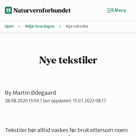
Hopp
til
Meny
hovedinnhold
Hjem
Miljø i hverdagen
Nye tekstiler
Agder
Finn ditt lokallag
Nye tekstiler
Buskerud
By
Martin Ødegaard
Finnmark
28.08.2020 13:04
| Sist oppdatert: 15.07.2022 08:17
Hordaland
Tekstiler bør alltid vaskes før bruk ettersom noen