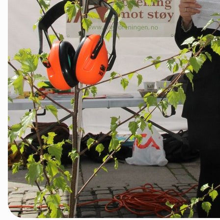
Telemark
Troms
Vestfold
Østfold
Rogaland