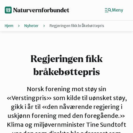
Hopp
til
Meny
hovedinnhold
Hjem
Nyheter
Regjeringen fikk bråkebøttepris
Agder
Finn ditt lokallag
Regjeringen fikk
bråkebøttepris
Buskerud
Norsk forening mot støy sin
Finnmark
«Verstingpris» som kilde til uønsket støy,
gikk i år til «den nåværende regjering i
uskjønn forening med den foregående.»
Hordaland
Klima og miljøvernminister Tine Sundtoft