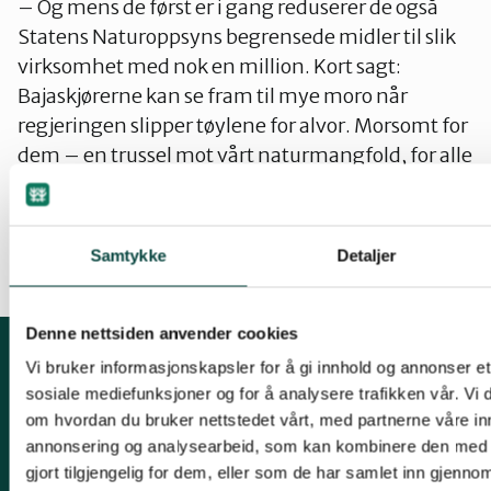
– Og mens de først er i gang reduserer de også
Statens Naturoppsyns begrensede midler til slik
virksomhet med nok en million. Kort sagt:
Bajaskjørerne kan se fram til mye moro når
regjeringen slipper tøylene for alvor. Morsomt for
dem – en trussel mot vårt naturmangfold, for alle
dyrene som har naturen som levested, og for det
umotoriserte
friluftslivet.
Samtykke
Detaljer
Denne nettsiden anvender cookies
Vi bruker informasjonskapsler for å gi innhold og annonser et 
Kontakt oss
sosiale mediefunksjoner og for å analysere trafikken vår. Vi
om hvordan du bruker nettstedet vårt, med partnerne våre in
Mariboes gate 8, 0183 Oslo
annonsering og analysearbeid, som kan kombinere den med 
E-post:
naturvern@naturvernforbundet.no
gjort tilgjengelig for dem, eller som de har samlet inn gjenno