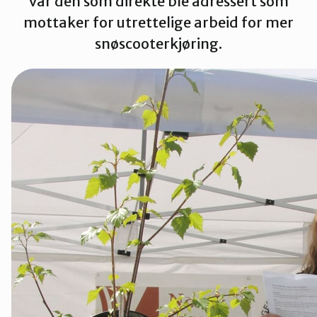
var den som direkte ble adressert som
Innlandet
mottaker for utrettelige arbeid for mer
snøscooterkjøring.
Møre og Romsdal
Nordland
Oslo og Akershus
Sogn og Fjordane
Støtt oss
Trøndelag