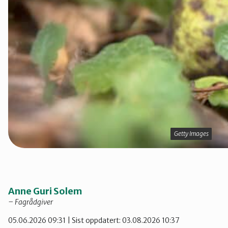
Telemark
Troms
Vestfold
Østfold
Getty Images
Getty Images
Rogaland
Anne Guri Solem
– Fagrådgiver
05.06.2026 09:31
| Sist oppdatert: 03.08.2026 10:37