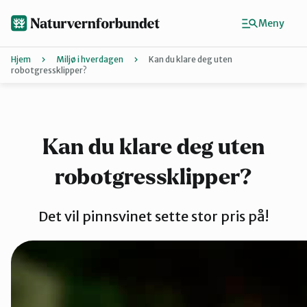
Hopp
til
Meny
hovedinnhold
Hjem
Miljø i hverdagen
Kan du klare deg uten
robotgressklipper?
Agder
Finn ditt lokallag
Kan du klare deg uten
robotgressklipper?
Buskerud
Det vil pinnsvinet sette stor pris på!
Finnmark
Hordaland