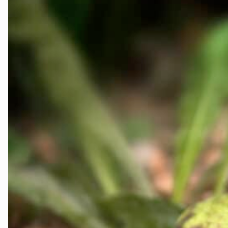
Innlandet
Møre og Romsdal
Nordland
Oslo og Akershus
Sogn og Fjordane
Støtt oss
Trøndelag