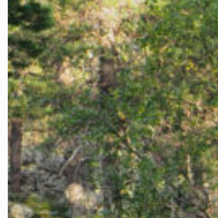
Telemark
Troms
Vestfold
Østfold
Rogaland