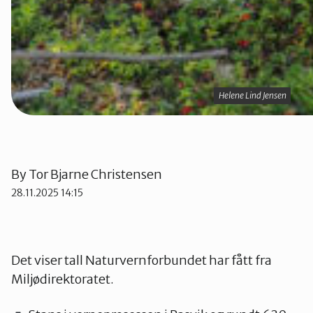
Helene Lind Jensen
Helene Lind Jensen
By
Tor Bjarne Christensen
28.11.2025 14:15
Det viser tall Naturvernforbundet har fått fra
Miljødirektoratet.