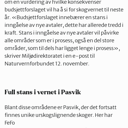
om en vurdering av hvilke konsekvenser
budsjettforslaget vil ha å si for skogvernet til neste
år. «Budsjettforslaget innebærer en stans i
inngåelse av nye avtaler, dette har allerede tredd i
kraft. Stans i inngåelse av nye avtaler vil påvirke
alle områder som er i prosess, også en del store
områder, som til dels har ligget lenge i prosess»,
skriver Miljødirektoratet i en e-post til
Naturvernforbundet 12. november.
Full stans i vernet i Pasvik
Blant disse områdene er Pasvik, der det fortsatt
finnes unike urskogslignende skoger. Her har
FeFo