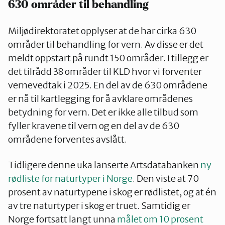
630 områder til behandling
Miljødirektoratet opplyser at de har cirka 630
områder til behandling for vern. Av disse er det
meldt oppstart på rundt 150 områder. I tillegg er
det tilrådd 38 områder til KLD hvor vi forventer
vernevedtak i 2025. En del av de 630 områdene
er nå til kartlegging for å avklare områdenes
betydning for vern. Det er ikke alle tilbud som
fyller kravene til vern og en del av de 630
områdene forventes avslått.
Tidligere denne uka lanserte Artsdatabanken
ny
rødliste for naturtyper i Norge
. Den viste at 70
prosent av naturtypene i skog er rødlistet, og at én
av tre naturtyper i skog er truet. Samtidig er
Norge fortsatt langt unna
målet om 10 prosent