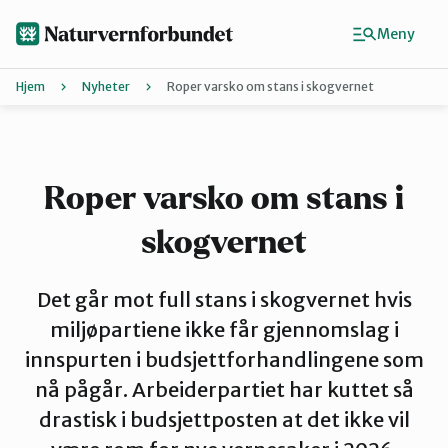
Hopp
til
Meny
hovedinnhold
Hjem
Nyheter
Roper varsko om stans i skogvernet
Agder
Finn ditt lokallag
Roper varsko om stans i
skogvernet
Buskerud
Det går mot full stans i skogvernet hvis
Finnmark
miljøpartiene ikke får gjennomslag i
innspurten i budsjettforhandlingene som
nå pågår. Arbeiderpartiet har kuttet så
Hordaland
drastisk i budsjettposten at det ikke vil