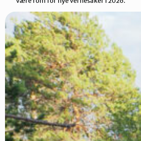
være rom for nye vernesaker i 2026.
Innlandet
Møre og Ro
Nordland
Oslo og Ake
Sogn og Fjo
Støtt oss
Trøndelag