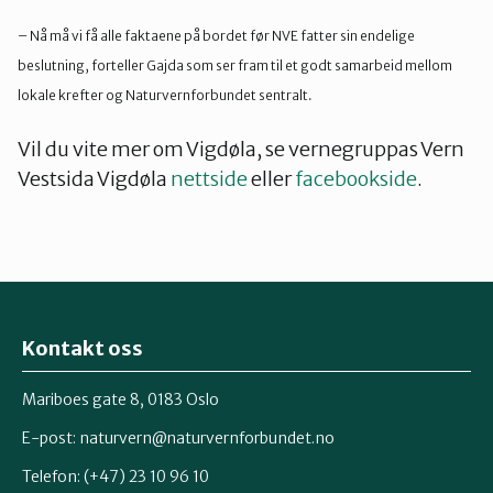
–
Nå må vi få alle faktaene på bordet før NVE fatter sin endelige
beslutning, forteller Gajda som ser fram til et godt samarbeid mellom
lokale krefter og Naturvernforbundet sentralt.
Vil du vite mer om Vigdøla, se vernegruppas Vern
Vestsida Vigdøla
nettside
eller
facebookside
.
Kontakt oss
Mariboes gate 8, 0183 Oslo
E-post:
naturvern@naturvernforbundet.no
Telefon: (+47) 23 10 96 10