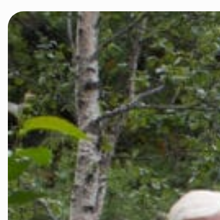
Innlandet
Møre og Ro
Nordland
Oslo og Ake
Sogn og Fjo
Støtt oss
Trøndelag