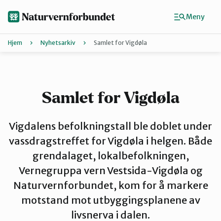
Hopp
til
Meny
hovedinnhold
Hjem
Nyhetsarkiv
Samlet for Vigdøla
Agder
Finn ditt lokallag
Samlet for Vigdøla
Buskerud
Vigdalens befolkningstall ble doblet under
vassdragstreffet for Vigdøla i helgen. Både
grendalaget, lokalbefolkningen,
Finnmark
Vernegruppa vern Vestsida-Vigdøla og
Naturvernforbundet, kom for å markere
Hordaland
motstand mot utbyggingsplanene av
livsnerva i dalen.