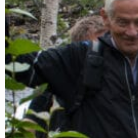
Telemark
Troms
Vestfold
Østfold
Rogaland