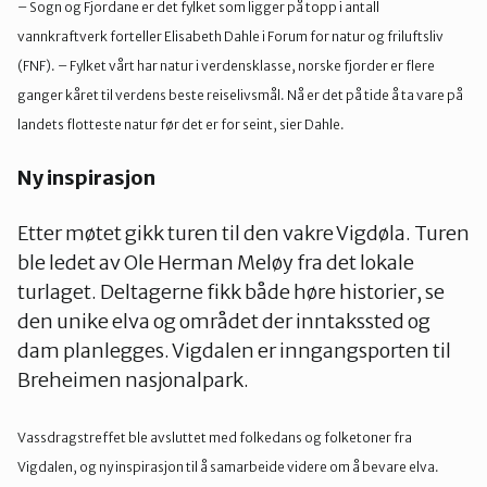
– Sogn og Fjordane er det fylket som ligger på topp i antall
vannkraftverk forteller Elisabeth Dahle i Forum for natur og friluftsliv
(FNF). – Fylket vårt har natur i verdensklasse, norske fjorder er flere
ganger kåret til verdens beste reiselivsmål. Nå er det på tide å ta vare på
landets flotteste natur før det er for seint, sier Dahle.
Ny inspirasjon
Etter møtet gikk turen til den vakre Vigdøla. Turen
ble ledet av Ole Herman Meløy fra det lokale
turlaget. Deltagerne fikk både høre historier, se
den unike elva og området der inntakssted og
dam planlegges. Vigdalen er inngangsporten til
Breheimen nasjonalpark.
Vassdragstreffet ble avsluttet med folkedans og folketoner fra
Vigdalen, og ny inspirasjon til å samarbeide videre om å bevare elva.