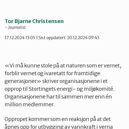
Telemark
Tor Bjarne Christensen
Troms
– Journalist
17.12.2024 13:05
| Sist oppdatert: 20.12.2024 09:43
Vestfold
Østfold
«Vi må kunne stole på at naturen som er vernet,
forblir vernet og ivaretatt for framtidige
generasjoner» skriver organisasjonene i et
Rogaland
opprop til Stortingets energi- og miljøkomité.
Organisasjonene har til sammen mer enn én
million medlemmer.
Oppropet kommer som en reaksjon på at det
åpnes opp for utbygging av vannkraft i verna