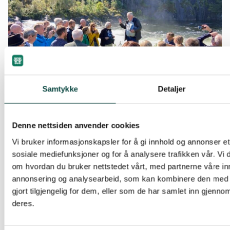
Samtykke
Detaljer
Denne nettsiden anvender cookies
Vellykket vassdragtreff i Suldal
Vi bruker informasjonskapsler for å gi innhold og annonser et 
Ennå er det vilt og vakkert i Suldal, men her er det søkt om
sosiale mediefunksjoner og for å analysere trafikken vår. Vi
fem nye kraftverk. Det var ett av flere temaer under årets
om hvordan du bruker nettstedet vårt, med partnerne våre in
vassdragtreff.
annonsering og analysearbeid, som kan kombinere den med 
gjort tilgjengelig for dem, eller som de har samlet inn gjenno
deres.