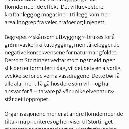
flomdempende effekt. Det vil kreve store
kraftanlegg og magasiner. I tillegg kommer
arealinngrep fra veier, trafoer og linjenett.
Begrepet «skånsom utbygging» brukes for å
grønnvaske kraftutbygging, men tåkelegger de
negative konsekvensene for naturmangfoldet.
Dersom Stortinget vedtar stortingsmeldingen
slik den er formulert i dag, vil det bety en alvorlig
svekkelse for de verna vassdragene. Dette bør få
alle alarmer til å gå hos dere som vil – og har
ansvar for å – ta vare på vår unike elvenatur»
står det i oppropet.
Organisasjonene mener at andre flomdempende
tiltak må prioriteres og henviser til Stortinget