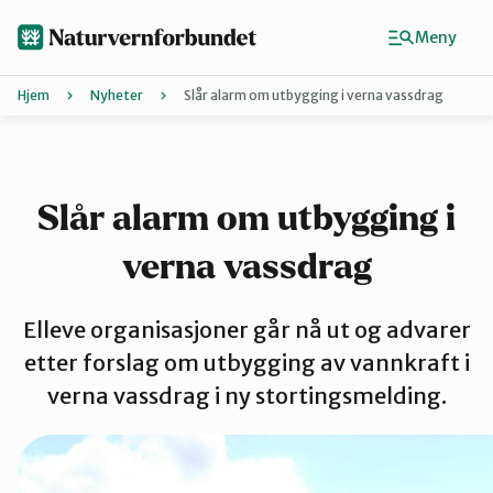
Hopp
til
Meny
hovedinnhold
Hjem
Nyheter
Slår alarm om utbygging i verna vassdrag
Agder
Finn ditt lokallag
Slår alarm om utbygging i
verna vassdrag
Buskerud
Elleve organisasjoner går nå ut og advarer
Finnmark
etter forslag om utbygging av vannkraft i
verna vassdrag i ny stortingsmelding.
Hordaland