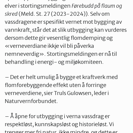
elver i stortingsmeldingen
Førebudd på flaum og
skred
(Meld. St. 27 (2023-2024)). Selv om
vassdragene er spesifikt vernet mot bygging av
vannkraft, står det at slik utbygging kan vurderes
dersom dette gir vesentlig flomdemping og
«verneverdiane ikkje vil bli påverka
nemneverdig». Stortingsmeldingen er nå til
behandling i energi- og miljøkomiteen.
– Det er helt umulig å bygge et kraftverk med
flomforebyggende effekt uten å forringe
verneverdiene, sier Truls Gulowsen, leder i
Naturvernforbundet.
– Å åpne for utbygging i verna vassdrag er
respektløst, kunnskapsløst og historieløst. Vi
trenger mer fri natur, ikke mindre, og dette er