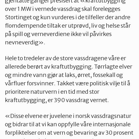
gjentatte ganger presisert at «kraftutbygging
over 1 MW i vernede vassdrag skal forelegges
Stortinget og kun vurderes i de tilfeller der andre
flomdempende tiltak er utprøvd, liv og helse står
på spill og verneverdiene ikke vil påvirkes
nevneverdig».
Hele to tredeler av de store vassdragene våre er
allerede berørt av kraftutbygging. Tørrlagte elver
og mindre vann gjør at laks, ørret, fossekall og
vårfluer forsvinner. Takket være politisk vilje til å
prioritere naturvern i en tid med stor
kraftutbygging, er 390 vassdrag vernet.
«Disse elvene er juvelene i norsk vassdragsnatur
og bidrar til at vi kan oppfylle våre internasjonale
forpliktelser om at vern og bevaring av 30 prosent