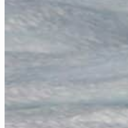
Telemark
Troms
Vestfold
Østfold
Rogaland