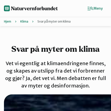
Hopp
til
Meny
hovedinnhold
Hjem
Klima
Svar på myter om klima
Agder
Finn ditt lokallag
Svar på myter om klima
Buskerud
Vet vi egentlig at klimaendringene finnes,
og skapes av utslipp fra det vi forbrenner
og gjør? Ja, det vet vi. Men debatten er full
Finnmark
av myter og desinformasjon.
Hordaland