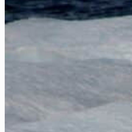
Innlandet
Møre og Ro
Nordland
Oslo og Ake
Sogn og Fjo
Støtt oss
Trøndelag