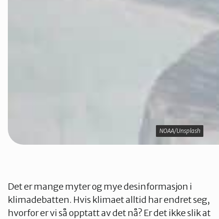
NOAA/Unsplash
NOAA/Unsplash
Det er mange myter og mye desinformasjon i
klimadebatten. Hvis klimaet alltid har endret seg,
hvorfor er vi så opptatt av det nå? Er det ikke slik at