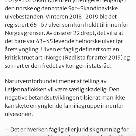
2019-2020 kan føre til en ytterligere nedgang i
den norske og den totale Sør-Skandinaviske
ulvebestanden. Vinteren 2018-2019 ble det
registrert 65-67 ulver som kun holdt til innenfor
Norges grenser. Av disse er 22 drept, det vil si at
det bare var 43-45 levende helnorske ulver før
årets yngling. Ulven er faglig definert som en
kritisk truet art i Norge (Rødlista for arter 2015) og
som art er den fredet av Kongen i statsråd.
Naturvernforbundet mener at felling av
Letjennaflokken vil være særlig skadelig. Den
negative betandsutviklingen tilsier at man ikke
kan skyte en ynglende familiegruppe innenfor
ulvesonen.
– Det er hverken faglig eller juridisk grunnlag for