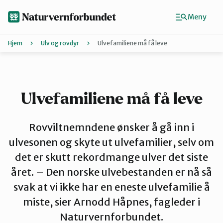
Hopp
til
Meny
hovedinnhold
Hjem
Ulv og rovdyr
Ulvefamiliene må få leve
Agder
Finn ditt lokallag
Ulvefamiliene må få leve
Buskerud
Rovviltnemndene ønsker å gå inn i
ulvesonen og skyte ut ulvefamilier, selv om
det er skutt rekordmange ulver det siste
Finnmark
året. – Den norske ulvebestanden er nå så
svak at vi ikke har en eneste ulvefamilie å
Hordaland
miste, sier Arnodd Håpnes, fagleder i
Naturvernforbundet.