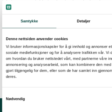
skyting av en etablert og forutsigbar ulvefamilie
inne i ulvesona. Alle de åtte ulvene som lever her
må få leve, sier Håpnes.
Letjennaflokken har ikke tatt beitedyr de siste
Samtykke
Detaljer
årene fordi det også er brukt mye penger på
omstilling og andre forebyggende tiltak i
Denne nettsiden anvender cookies
området, noe som vil være bortkastet investering
Vi bruker informasjonskapsler for å gi innhold og annonser et 
hvis flokken utryddes.
sosiale mediefunksjoner og for å analysere trafikken vår. Vi
om hvordan du bruker nettstedet vårt, med partnerne våre in
Samtidig melder Miljødirektoratet at tallet på
annonsering og analysearbeid, som kan kombinere den med 
sauer som er tatt av ulv er vesentlig redusert. Det
gjort tilgjengelig for dem, eller som de har samlet inn gjenno
har ikke vært tatt færre sauer av ulv siden 2008.
deres.
Samtykkevalg
Nødvendig