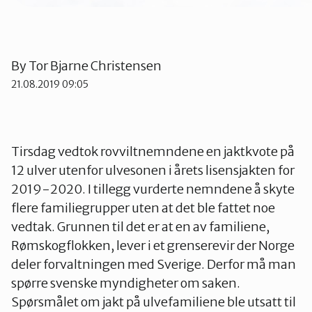
Telemark
Troms
By
Tor Bjarne Christensen
21.08.2019 09:05
Vestfold
Tirsdag vedtok rovviltnemndene en jaktkvote på
Østfold
12 ulver utenfor ulvesonen i årets lisensjakten for
2019-2020. I tillegg vurderte nemndene å skyte
Rogaland
flere familiegrupper uten at det ble fattet noe
vedtak. Grunnen til det er at en av familiene,
Rømskogflokken, lever i et grenserevir der Norge
deler forvaltningen med Sverige. Derfor må man
spørre svenske myndigheter om saken.
Spørsmålet om jakt på ulvefamiliene ble utsatt til