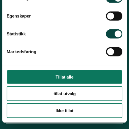
Telemark
Egenskaper
Troms
Snarveier
Statistikk
For tillitsvalgte
Vestfold
For presse
Markedsføring
Personvern
Arkiv
Østfold
Engasjer deg
Tillat alle
Rogaland
tillat utvalg
Ikke tillat
Følg oss