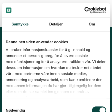
Innlandet
By
Holger Schlaupitz
Møre og Romsdal
Samtykke
Detaljer
Om
16.11.2015 17:27
Nordland
Kontakt oss
Denne nettsiden anvender cookies
Vi bruker informasjonskapsler for å gi innhold og
Mariboes gate 8, 0183 Oslo
annonser et personlig preg, for å levere sosiale
Oslo og Akershus
mediefunksjoner og for å analysere trafikken vår. Vi deler
E-post:
naturvern@naturvernforbundet.no
dessuten informasjon om hvordan du bruker nettstedet
Telefon: (+47) 23 10 96 10
vårt, med partnerne våre innen sosiale medier,
Sogn og Fjordane
annonsering og analysearbeid, som kan kombinere den
Org.nr: 938 418 837
Giverkonto: 7874 0555986
med annen informasjon du har gjort tilgjengelig for dem,
Støtt oss
Vipps: 13042
eller som de har samlet inn gjennom din bruk av
Trøndelag
tjenestene deres.
Samtykkevalg
Nødvendig