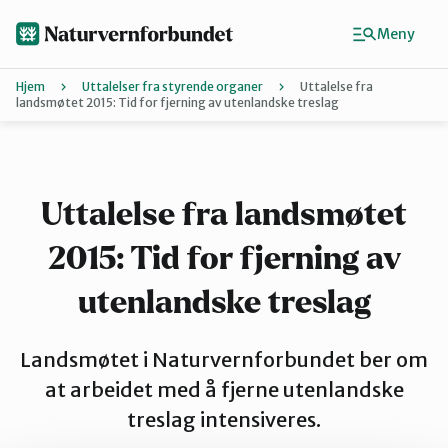
Hopp
til
Meny
hovedinnhold
Hjem
Uttalelser fra styrende organer
Uttalelse fra
landsmøtet 2015: Tid for fjerning av utenlandske treslag
Agder
Finn ditt lokallag
Uttalelse fra landsmøtet
2015: Tid for fjerning av
Buskerud
utenlandske treslag
Finnmark
Landsmøtet i Naturvernforbundet ber om
at arbeidet med å fjerne utenlandske
Hordaland
treslag intensiveres.