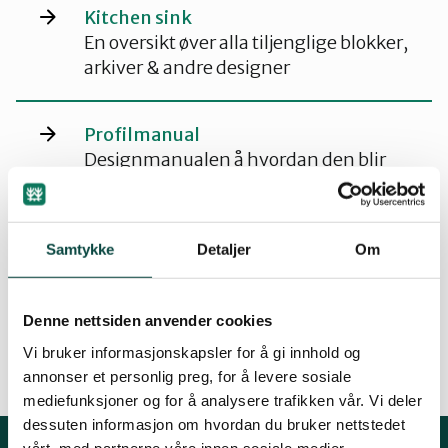
Kitchen sink
Innlandet
En oversikt øver alla tiljenglige blokker,
arkiver & andre designer
Møre og Romsdal
Profilmanual
Designmanualen å hvordan den blir
Nordland
tatt i bruk på nettsiden
Oslo og Akershus
Sette opp fylkes/lokallag
Samtykke
Detaljer
Om
Step-by-step guide for att legge til
nytt lokallag
Sogn og Fjordane
Denne nettsiden anvender cookies
Vi bruker informasjonskapsler for å gi innhold og
Støtt oss
annonser et personlig preg, for å levere sosiale
Trøndelag
mediefunksjoner og for å analysere trafikken vår. Vi deler
dessuten informasjon om hvordan du bruker nettstedet
vårt, med partnerne våre innen sosiale medier,