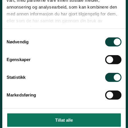
Telemark
annonsering og analysearbeid, som kan kombinere den
Kontakt oss
med annen informasjon du har gjort tilgjengelig for dem,
eller som de har samlet inn gjennom din bruk av
Mariboes gate 8, 0183 Oslo
Troms
tjenestene deres.
E-post:
naturvern@naturvernforbundet.no
Samtykkevalg
Telefon: (+47) 23 10 96 10
Nødvendig
Vestfold
Org.nr: 938 418 837
Giverkonto: 7874 0555986
Egenskaper
Østfold
Vipps: 13042
Statistikk
Rogaland
Markedsføring
Snarveier
Tillat alle
For tillitsvalgte