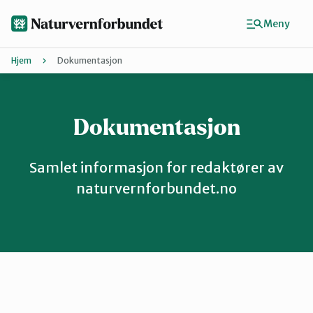
Hopp
til
Meny
hovedinnhold
Hjem
Dokumentasjon
Dokumentasjon
Agder
Finn ditt lokallag
Samlet informasjon for redaktører av
Buskerud
naturvernforbundet.no
Finnmark
Hordaland