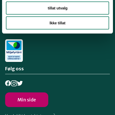
For presse
tillat utvalg
Personvern
Arkiv
Ikke tillat
Engasjer deg
Følg oss
Min side