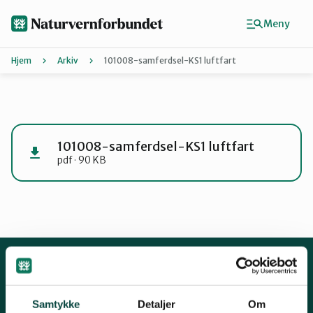
Hopp
til
Meny
hovedinnhold
Hjem
Arkiv
101008-samferdsel-KS1 luftfart
Agder
Finn ditt lokallag
101008-samferdsel-KS1 luftfart
pdf · 90 KB
Buskerud
Finnmark
Hordaland
Kontakt oss
Samtykke
Detaljer
Om
Mariboes gate 8, 0183 Oslo