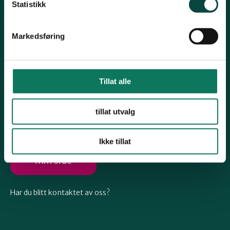
Arkiv
Telemark
Statistikk
Engasjer deg
Markedsføring
Troms
Vestfold
Tillat alle
Følg oss
tillat utvalg
Østfold
Ikke tillat
Rogaland
Min side
Har du blitt kontaktet av oss?