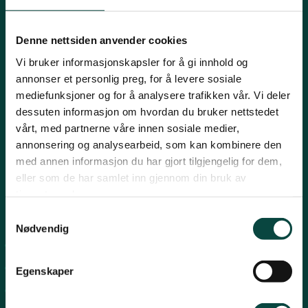
Innlandet
E-post:
naturvern@naturvernforbundet.no
Denne nettsiden anvender cookies
Telefon: (+47) 23 10 96 10
Vi bruker informasjonskapsler for å gi innhold og
Møre og Romsdal
Org.nr: 938 418 837
annonser et personlig preg, for å levere sosiale
Giverkonto: 7874 0555986
mediefunksjoner og for å analysere trafikken vår. Vi deler
Vipps: 13042
dessuten informasjon om hvordan du bruker nettstedet
Nordland
vårt, med partnerne våre innen sosiale medier,
annonsering og analysearbeid, som kan kombinere den
med annen informasjon du har gjort tilgjengelig for dem,
Oslo og Akershus
eller som de har samlet inn gjennom din bruk av
tjenestene deres.
Sogn og Fjordane
Snarveier
Samtykkevalg
Nødvendig
For tillitsvalgte
Støtt oss
Trøndelag
For presse
Egenskaper
Personvern