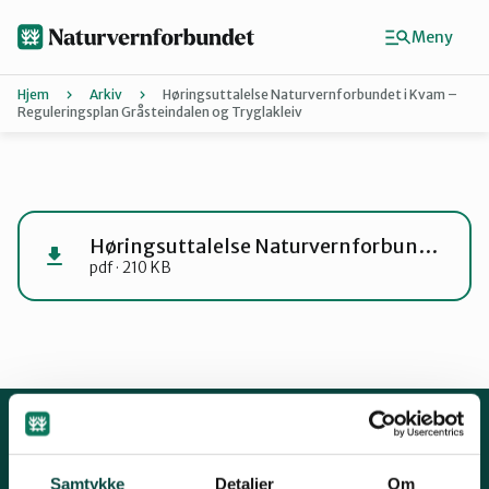
Hopp
til
Meny
hovedinnhold
Hjem
Arkiv
Høringsuttalelse Naturvernforbundet i Kvam –
Reguleringsplan Gråsteindalen og Tryglakleiv
Agder
Finn ditt lokallag
Høringsuttalelse Naturvernforbundet i Kvam – Reguleringsplan Gråsteindalen og Tryglakleiv
pdf · 210 KB
Buskerud
Finnmark
Hordaland
Kontakt oss
Samtykke
Detaljer
Om