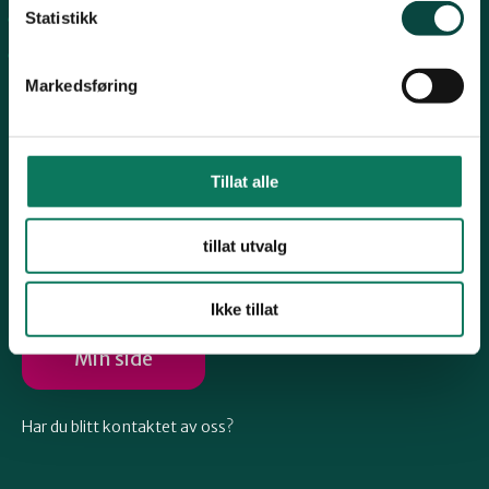
Telemark
Statistikk
Arkiv
Engasjer deg
Troms
Markedsføring
Vestfold
Tillat alle
Følg oss
Østfold
tillat utvalg
Ikke tillat
Rogaland
Min side
Har du blitt kontaktet av oss?