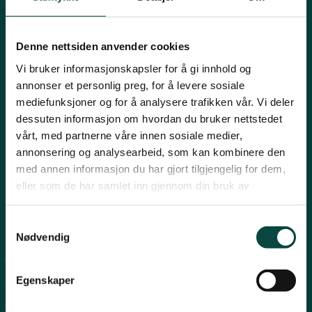
Mariboes gate 8, 0183 Oslo
Innlandet
E-post:
naturvern@naturvernforbundet.no
Denne nettsiden anvender cookies
Telefon: (+47) 23 10 96 10
Møre og Romsdal
Vi bruker informasjonskapsler for å gi innhold og
Org.nr: 938 418 837
annonser et personlig preg, for å levere sosiale
Giverkonto: 7874 0555986
mediefunksjoner og for å analysere trafikken vår. Vi deler
Vipps: 13042
Nordland
dessuten informasjon om hvordan du bruker nettstedet
vårt, med partnerne våre innen sosiale medier,
annonsering og analysearbeid, som kan kombinere den
Oslo og Akershus
med annen informasjon du har gjort tilgjengelig for dem,
eller som de har samlet inn gjennom din bruk av
tjenestene deres.
Sogn og Fjordane
Samtykkevalg
Snarveier
Nødvendig
Støtt oss
For tillitsvalgte
Trøndelag
Egenskaper
For presse
Personvern