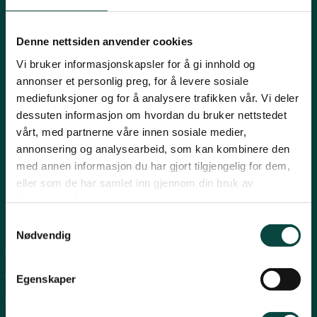
Innlandet
E-post:
naturvern@naturvernforbundet.no
Denne nettsiden anvender cookies
Telefon: (+47) 23 10 96 10
Vi bruker informasjonskapsler for å gi innhold og
Møre og Romsdal
Org.nr: 938 418 837
annonser et personlig preg, for å levere sosiale
Giverkonto: 7874 0555986
mediefunksjoner og for å analysere trafikken vår. Vi deler
Vipps: 13042
dessuten informasjon om hvordan du bruker nettstedet
Nordland
vårt, med partnerne våre innen sosiale medier,
annonsering og analysearbeid, som kan kombinere den
med annen informasjon du har gjort tilgjengelig for dem,
Oslo og Akershus
eller som de har samlet inn gjennom din bruk av
tjenestene deres.
Sogn og Fjordane
Snarveier
Samtykkevalg
Nødvendig
For tillitsvalgte
Støtt oss
Trøndelag
For presse
Egenskaper
Personvern