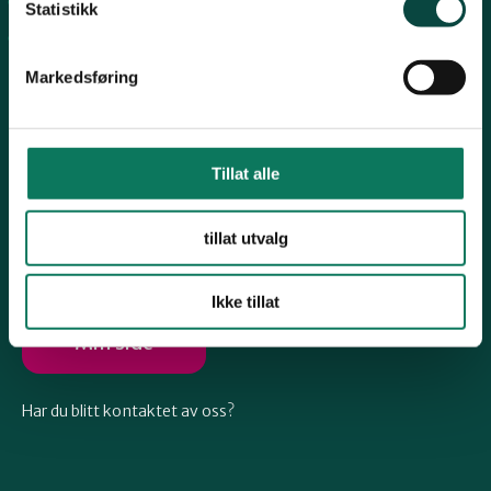
Arkiv
Telemark
Statistikk
Engasjer deg
Markedsføring
Troms
Vestfold
Tillat alle
Følg oss
tillat utvalg
Østfold
Ikke tillat
Rogaland
Min side
Har du blitt kontaktet av oss?