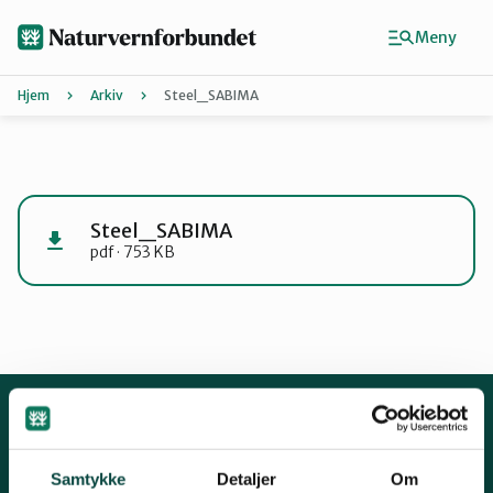
Hopp
til
Meny
hovedinnhold
Hjem
Arkiv
Steel_SABIMA
Agder
Finn ditt lokallag
Steel_SABIMA
pdf · 753 KB
Buskerud
Finnmark
Hordaland
Kontakt oss
Samtykke
Detaljer
Om
Mariboes gate 8, 0183 Oslo