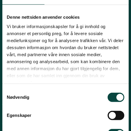
Innlandet
E-post:
naturvern@naturvernforbundet.no
Denne nettsiden anvender cookies
Telefon: (+47) 23 10 96 10
Vi bruker informasjonskapsler for å gi innhold og
Møre og Romsdal
Org.nr: 938 418 837
annonser et personlig preg, for å levere sosiale
Giverkonto: 7874 0555986
mediefunksjoner og for å analysere trafikken vår. Vi deler
Vipps: 13042
dessuten informasjon om hvordan du bruker nettstedet
Nordland
vårt, med partnerne våre innen sosiale medier,
annonsering og analysearbeid, som kan kombinere den
med annen informasjon du har gjort tilgjengelig for dem,
Oslo og Akershus
eller som de har samlet inn gjennom din bruk av
tjenestene deres.
Sogn og Fjordane
Snarveier
Samtykkevalg
Nødvendig
For tillitsvalgte
Støtt oss
Trøndelag
For presse
Egenskaper
Personvern