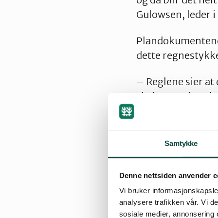
Gulowsen, leder 
Plandokumentene f
dette regnestykket
– Reglene sier at
skal være aktuelt
samfunnsøkonomis
utbedre dagens ve
Samtykke
Dagens vei har go
viktig for å hindr
Denne nettsiden anvender c
– En ny motorvei i
Vi bruker informasjonskapsler
analysere trafikken vår. Vi 
ødelegge natur o
sosiale medier, annonsering 