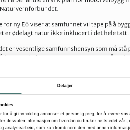
i Naturvernforbundet.
or ny E6 viser at samfunnet vil tape på å bygg
 er ødelagt natur ikke inkludert i det hele tatt.
 det er vesentlige samfunnshensyn som må stå på
 å bygge vei gjennom et naturreservat. Når veie
k ulønnsom, og det foreligger gode alternativ
i, så kan det umulig være innfridd, fortsetter 
Detaljer
d standard. På søndre del har også veien midtr
e ulykker.
ookies
 ny trasé, for 110 km/t, vil gi en marginal tidsb
 for å gi innhold og annonser et personlig preg, for å levere sos
deler dessuten informasjon om hvordan du bruker nettstedet vårt,
g være svært kostbar. Den opplagte løsningen e
og analysearbeid, som kan kombinere den med annen informasjon d