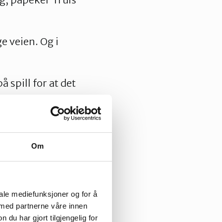
e veien. Og i
 spill for at det
n er
er i form av å
Gulowsen.
Om
ekkverk, som er
esparelse, men vil
iale mediefunksjoner og for å
 med partnerne våre innen
r å utbedre
u har gjort tilgjengelig for