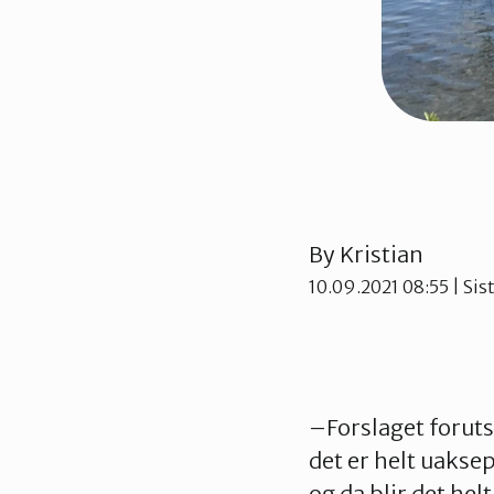
By
Kristian
10.09.2021 08:55
| Sis
–Forslaget foruts
det er helt uaksep
og da blir det hel