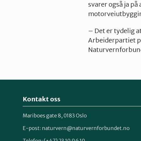
svarer også ja på
motorveiutbygging
– Det er tydelig a
Arbeiderpartiet p
Naturvernforbun
Kontakt oss
Mariboes gate 8, 0183 Oslo
E-post:
naturvern@naturvernforbundet.no
Telefon: (+47) 23 10 96 10