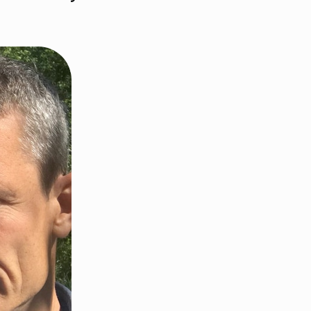
 organisasjon
For presse
Ledige stillinger
n in English