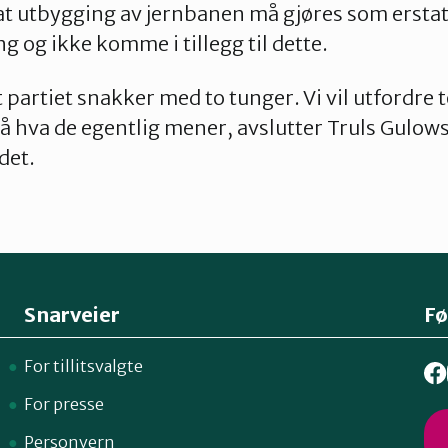
 at utbygging av jernbanen må gjøres som ersta
 og ikke komme i tillegg til dette.
t partiet snakker med to tunger. Vi vil utfordre 
å hva de egentlig mener, avslutter Truls Gulows
det.
Snarveier
Fø
For tillitsvalgte
For presse
Personvern