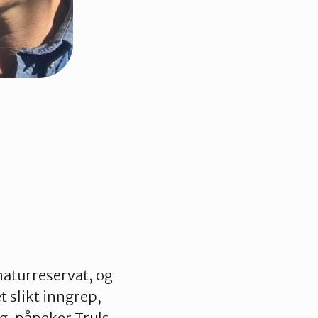
naturreservat, og
et slikt inngrep,
ng, påpeker Truls