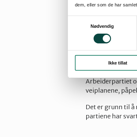
dagens vei, blant
dem, eller som de har samlet
sparte pengene ka
Samtykkevalg
Nødvendig
Ifølge NRK Innlan
denne veistreknin
– Det er et positi
uakseptable for n
Ikke tillat
bryter med Nye Vei
Arbeiderpartiet og
veiplanene, påpe
Det er grunn til 
partiene har svar