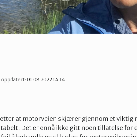
t oppdatert: 01.08.2022 14:14
etter at motorveien skjærer gjennom et viktig 
tabelt. Det er ennå ikke gitt noen tillatelse for 
t feil å behandle en slik plan for motorveibyggi