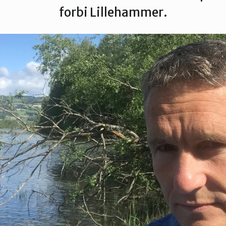
forbi Lillehammer.
s
Dette er Naturvernforbundet
Vår historie
En inkluderende
dokumenter
Delta på digitale møter
Natur & miljø
Informatio