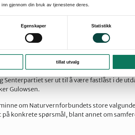
 annet gjennom mer støyskjerming og andre mil
 inn gjennom din bruk av tjenestene deres.
n brukes til andre samferdselstiltak, påpeker
Egenskaper
Statistikk
det 6. september vil Nye Veier, som har ansvaret
gen, lage en ny strategi for prosjektet.
vt signal. Vi håper at selskapet har innsett at pl
aturen, og at utbygging av et slikt ulønnsomt p
tillat utvalg
ers vedtekter. Desto verre er det at politikere 
 Senterpartiet ser ut til å være fastlåst i de utd
ker Gulowsen.
å minne om Naturvernforbundets store valgunde
t på konkrete spørsmål, blant annet om samfer