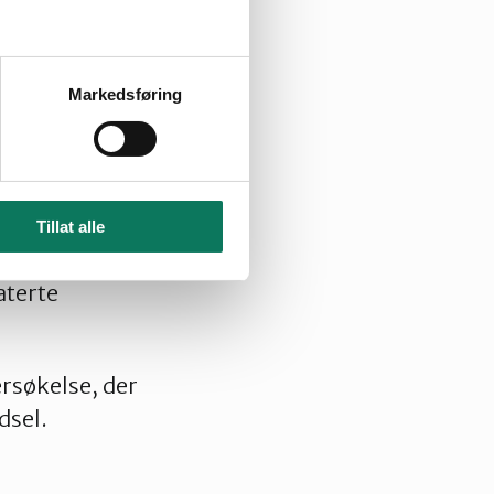
jøtiltak. De
 Gulowsen.
Markedsføring
 for utvikling av
anene er
rosjekt også
Tillat alle
fra
aterte
rsøkelse, der
dsel.