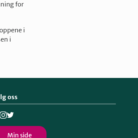
tning for
toppene i
en i
lg oss
Min side