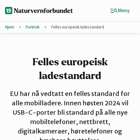
Hopp
til
Meny
hovedinnhold
Hjem
Forbruk
Felles europeisk ladestandard
Agder
Finn ditt lokallag
Felles europeisk
ladestandard
Buskerud
EU har nå vedtatt en felles standard for
Finnmark
alle mobilladere. Innen høsten 2024 vil
USB-C-porter bli standard på alle nye
mobiltelefoner, nettbrett,
Hordaland
digitalkameraer, høretelefoner og