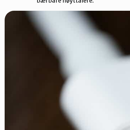
bærbare høyttalere.
Innlandet
Møre og Romsdal
Nordland
Oslo og Akershus
Sogn og Fjordane
Støtt oss
Trøndelag