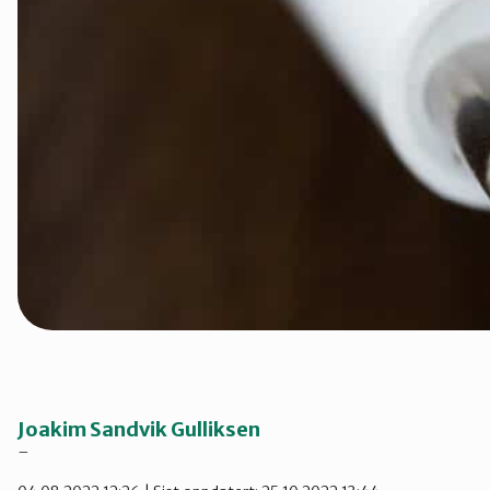
Telemark
Troms
Vestfold
Østfold
Rogaland
Joakim Sandvik Gulliksen
–