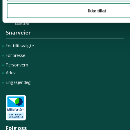
Ikke tillat
Snarveier
For tillitsvalgte
For presse
Personvern
Arkiv
Engasjer deg
Følg oss