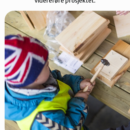
videreføre prosjektet.
Innlandet
Møre og Romsdal
Nordland
Oslo og Akershus
Sogn og Fjordane
Støtt oss
Trøndelag