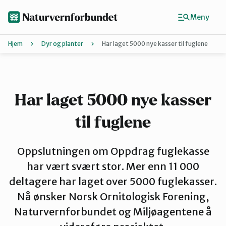
Hopp
til
Meny
hovedinnhold
Hjem
Dyr og planter
Har laget 5000 nye kasser til fuglene
Agder
Finn ditt lokallag
Har laget 5000 nye kasser
til fuglene
Buskerud
Oppslutningen om Oppdrag fuglekasse
Finnmark
har vært svært stor. Mer enn 11 000
deltagere har laget over 5000 fuglekasser.
Nå ønsker Norsk Ornitologisk Forening,
Hordaland
Naturvernforbundet og Miljøagentene å