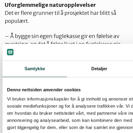
Uforglemmelige naturopplevelser
Det er flere grunner til å prosjektet har blitt så
populært.
– Å bygge sin egen fuglekasse gir en følelse av
mestring, og det å følge livet i en fuglekasse gir
uforglemmelige naturopplevelser som gjerne
varer livet ut. Mange har startet sitt
miljøengasjement med ei fuglekasse i
Samtykke
Detaljer
barndommen. Å bygge fuglekasser er i tillegg en
praktisk inngangsvinkel til å lære om naturen,
Denne nettsiden anvender cookies
om fugleartene som lever i skogen, kravene de
Vi bruker informasjonskapsler for å gi innhold og annonser et 
har til leveområde og hvordan vi alle kan hjelpe til
sosiale mediefunksjoner og for å analysere trafikken vår. Vi
å ta vare på dem, sier Nyborg Støstad.
om hvordan du bruker nettstedet vårt, med partnerne våre in
annonsering og analysearbeid, som kan kombinere den med 
På nettsiden til
Oppdrag fuglekasse
er det
gjort tilgjengelig for dem, eller som de har samlet inn gjenno
informasjon om hvordan man kan lage og henge