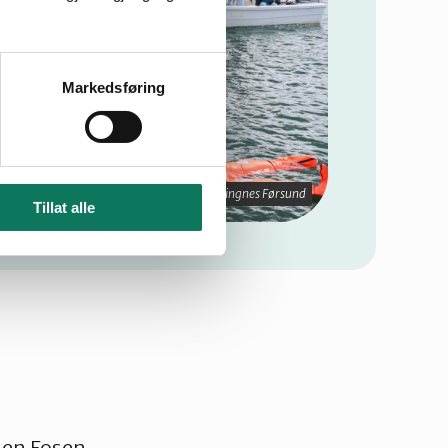
Markedsføring
Foto: Alva Thingnes Førsund
Tillat alle
e en Fosen-