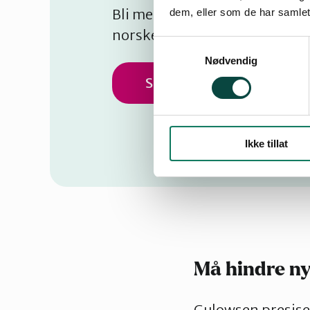
Bli med på å si nei til dumping
dem, eller som de har samlet
norske fjorder.
Samtykkevalg
Nødvendig
Skriv under i dag!
Ikke tillat
Må hindre n
Gulowsen presiser