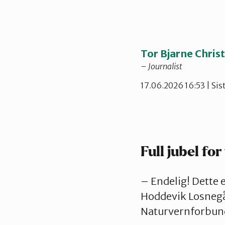
Tor Bjarne Chris
– Journalist
17.06.2026 16:53
| Sis
Full jubel for
– Endelig! Dette er
Hoddevik Losnegår
Naturvernforbun