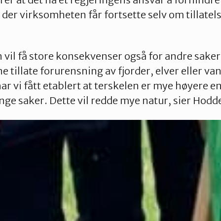
, der virksomheten får fortsette selv om tillate
il få store konsekvenser også for andre saker
 tillate forurensning av fjorder, elver eller va
har vi fått etablert at terskelen er mye høyere 
nge saker. Dette vil redde mye natur, sier Hodd