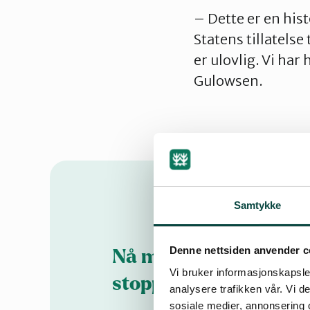
– Dette er en his
Statens tillatels
er ulovlig. Vi ha
Gulowsen.
Samtykke
Denne nettsiden anvender c
Nå må dumpingen i Fø
Vi bruker informasjonskapsler
stoppe!
analysere trafikken vår. Vi 
sosiale medier, annonsering 