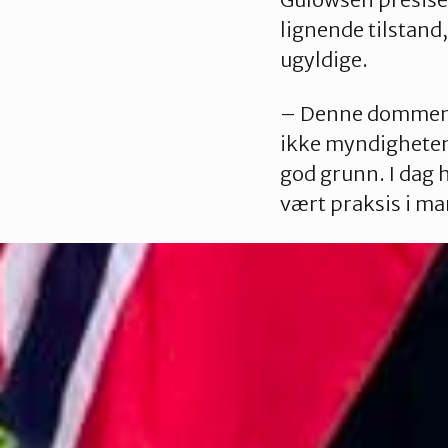
lignende tilstand
ugyldige.
– Denne dommen v
ikke myndighetene
god grunn. I dag 
vært praksis i ma