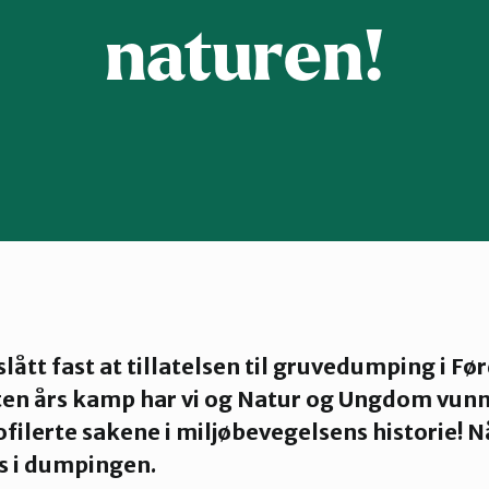
naturen!
lått fast at tillatelsen til gruvedumping i Fø
tten års kamp har vi og Natur og Ungdom vunne
filerte sakene i miljøbevegelsens historie! N
s i dumpingen.