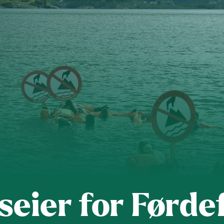
s
Dette er Naturvernforbundet
Vår historie
En inkluderende
dokumenter
Delta på digitale møter
Natur & miljø
Informatio
 seier for Førde