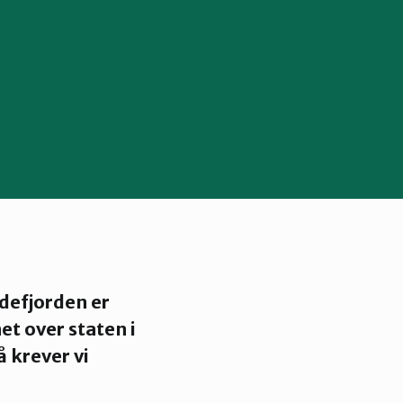
rdefjorden er
t over staten i
å krever vi