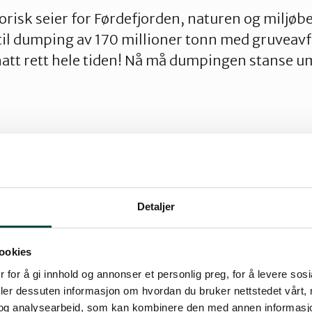
torisk seier for Førdefjorden, naturen og miljøb
e til dumping av 170 millioner tonn med gruveavf
r hatt rett hele tiden! Nå må dumpingen stanse u
Detaljer
ookies
rdefjorden
 for å gi innhold og annonser et personlig preg, for å levere sos
deler dessuten informasjon om hvordan du bruker nettstedet vårt,
og analysearbeid, som kan kombinere den med annen informasjon d