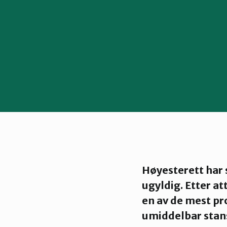
Høyesterett har s
ugyldig. Etter a
en av de mest pro
umiddelbar stan