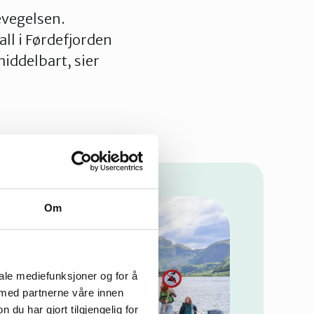
evegelsen.
all i Førdefjorden
middelbart, sier
Om
iale mediefunksjoner og for å
 med partnerne våre innen
u har gjort tilgjengelig for