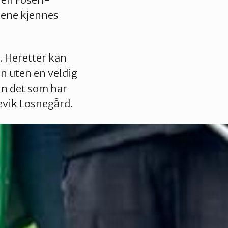
lsene kjennes
. Heretter kan
nn uten en veldig
enn det som har
evik Losnegård.