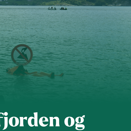
 organisasjon
For presse
Ledige stillinger
n in English
fjorden og