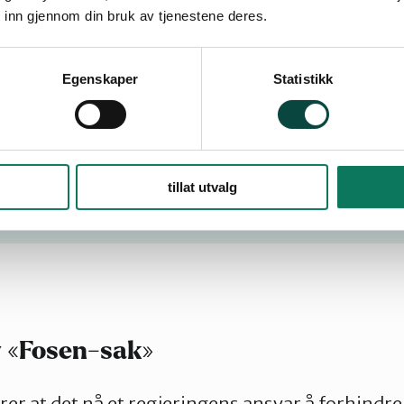
 av gruveavfall i
 inn gjennom din bruk av tjenestene deres.
Egenskaper
Statistikk
tillat utvalg
y «Fosen-sak»
er at det nå et regjeringens ansvar å forhindr