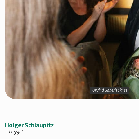
Telemark
Troms
Vestfold
Østfold
Rogaland
Oyvind Ganesh Eknes
Oyvind Ganesh Eknes
Holger Schlaupitz
– Fagsjef