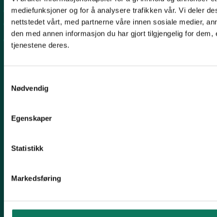
mediefunksjoner og for å analysere trafikken vår. Vi deler 
Personvern
nettstedet vårt, med partnerne våre innen sosiale medier, 
Arkiv
den med annen informasjon du har gjort tilgjengelig for dem,
Engasjer deg
tjenestene deres.
Samtykkevalg
Nødvendig
Følg oss
Egenskaper
Statistikk
Min side
Markedsføring
Har du blitt kontaktet av oss?