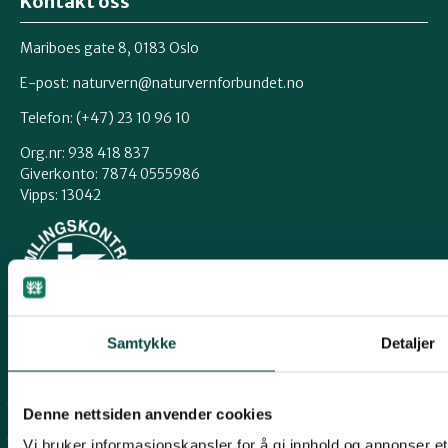
Kontakt oss
Mariboes gate 8, 0183 Oslo
E-post:
naturvern@naturvernforbundet.no
Telefon: (+47) 23 10 96 10
Org.nr: 938 418 837
Giverkonto: 7874 0555986
Vipps: 13042
Samtykke
Detaljer
Snarveier
For tillitsvalgte
Denne nettsiden anvender cookies
For presse
Vi bruker informasjonskapsler for å gi innhold og annonser et 