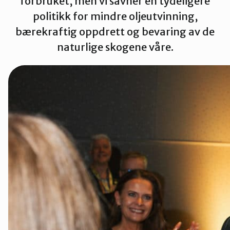
forbruket, men vi savner en tydeligere
Innlandet
politikk for mindre oljeutvinning,
bærekraftig oppdrett og bevaring av de
naturlige skogene våre.
Møre og Romsdal
Nordland
Oslo og Akershus
Sogn og Fjordane
Støtt oss
Trøndelag