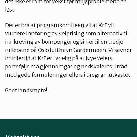
det ikke er rom for vekst før miljøproblemene er
løst.
Det er bra at programkomiteen vil at KrF vil
vurdere innføring av veiprising som alternativ til
innkreving av bompenger og si nei til en tredje
rullebane på Oslo lufthavn Gardermoen. Vi savner
imidlertid at KrF er tydelig på at Nye Veiers
portefølje må gjennomgås og nedskaleres, i tråd
med gode formuleringer ellers i programutkastet.
Godt landsmøte!