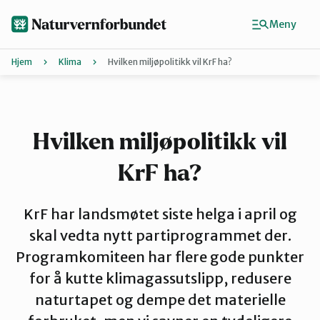
Hopp
til
Meny
hovedinnhold
Hjem
Klima
Hvilken miljøpolitikk vil KrF ha?
Agder
Finn ditt lokallag
Hvilken miljøpolitikk vil
KrF ha?
Buskerud
KrF har landsmøtet siste helga i april og
Finnmark
skal vedta nytt partiprogrammet der.
Programkomiteen har flere gode punkter
for å kutte klimagassutslipp, redusere
Hordaland
naturtapet og dempe det materielle