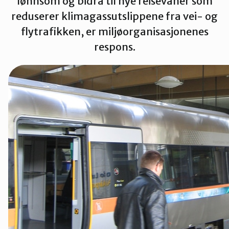
lønnsom og bidra til nye reisevaner som
Innlandet
reduserer klimagassutslippene fra vei- og
flytrafikken, er miljøorganisasjonenes
respons.
Møre og Romsdal
Nordland
Oslo og Akershus
Sogn og Fjordane
Støtt oss
Trøndelag