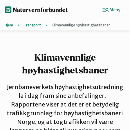
Hopp
til
Meny
hovedinnhold
Hjem
Transport
Klimavennlige høyhastighetsbaner
Agder
Finn ditt lokallag
Klimavennlige
høyhastighetsbaner
Buskerud
Jernbaneverkets høyhastighetsutredning
Finnmark
la i dag fram sine anbefalinger. –
Rapportene viser at det er et betydelig
trafikkgrunnlag for høyhastighetsbaner i
Hordaland
Norge, og at togtrafikken vil være