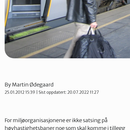
Telemark
Troms
Vestfold
Østfold
By
Martin Ødegaard
Rogaland
25.01.2012 15:39
| Sist oppdatert: 20.07.2022 11:27
For miljøorganisasjonene er ikke satsing på
høyhastighetsbaner noe som skal komme i tillegg