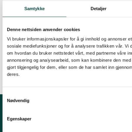
– Vi trenger nye finansieringsformer, og både
Samtykke
Detaljer
bompenger og klimaavgifter på flytrafikken kan
være mulige bidrag, i tillegg til lån og ordinære
statlige bevilgninger. Miljøorganisasjonene
Denne nettsiden anvender cookies
understreker at vi trenger en form for
Vi bruker informasjonskapsler for å gi innhold og annonser et 
prosjektfinansiering, som gjør at midlene stilles til
sosiale mediefunksjoner og for å analysere trafikken vår. Vi
disposisjon for utbygger uten avhengighet til
om hvordan du bruker nettstedet vårt, med partnerne våre in
hvert enkelt års statsbudsjett, avslutter Marit
annonsering og analysearbeid, som kan kombinere den med 
Kristine Vea, rådgiver i Framtiden i våre hender.
gjort tilgjengelig for dem, eller som de har samlet inn gjenno
deres.
Samtykkevalg
Nødvendig
Kontakt oss
Egenskaper
Mariboes gate 8, 0183 Oslo