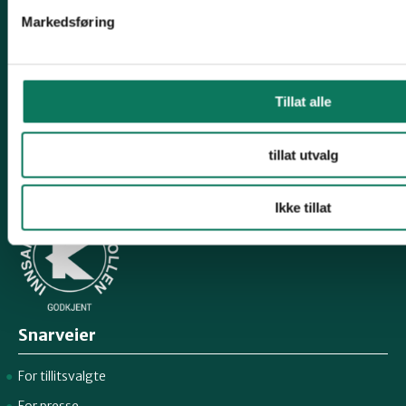
Kontakt oss
Markedsføring
Mariboes gate 8, 0183 Oslo
E-post:
naturvern@naturvernforbundet.no
Tillat alle
Telefon: (+47) 23 10 96 10
Org.nr: 938 418 837
tillat utvalg
Giverkonto: 7874 0555986
Vipps: 13042
Ikke tillat
Snarveier
For tillitsvalgte
For presse