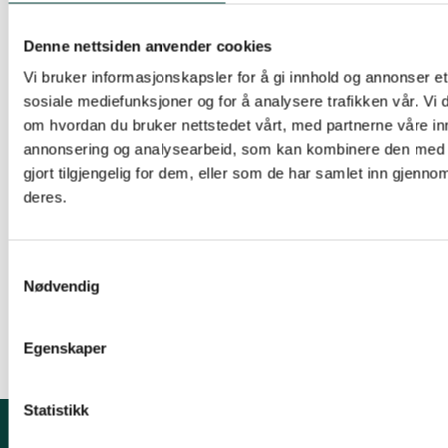
Forskriften vil hjelpe oss til å stanse bruken av en
Denne nettsiden anvender cookies
del verstinger. Men utfordringen med
Vi bruker informasjonskapsler for å gi innhold og annonser et 
høyrisikoarter er fremdeles meget stor fordi
sosiale mediefunksjoner og for å analysere trafikken vår. Vi
mange allerede har etablert seg i naturen.
om hvordan du bruker nettstedet vårt, med partnerne våre in
Innsatsen for å fjerne uønska arter må derfor
annonsering og analysearbeid, som kan kombinere den med 
intensiveres betydelig om vi skal greie å redusere
gjort tilgjengelig for dem, eller som de har samlet inn gjenno
de økologiske og økonomiske tapene. Dette må
deres.
nå bli hovedfokus fra myndighetenes side de
kommende årene, i tillegg til å stanse bruken av
Samtykkevalg
de høyrisikoarter som stadig er tillatt i dagens
Nødvendig
lovverk..
Egenskaper
Statistikk