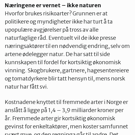
Næringene er vernet – ikke naturen
Hvorfor brukes risikoarter? Grunnen er at
politikere og myndigheter ikke har turt å ta
upopulære avgjørelser på tross av alle
naturfaglige råd. Eventuelt vil de ikke presse
næringsaktører til en nødvendig endring, selv om
artene ødelegger natur. De har satt til side
kunnskapen til fordel for kortsiktig økonomisk
vinning. Skogbrukere, gartnere, hagesentereiere
og tomatdyrkere blir tatt hensyn til, mens norsk
natur har fått svi.
Kostnadene knyttet til fremmede arter i Norge er
anslått å ligge på 1,4 – 3,9 milliarder kroner per
år. Fremmede arter gir kortsiktig økonomisk
gevinst for enkeltaktører, men koster samfunnet
svært mye, og den regninga går til andre. Det