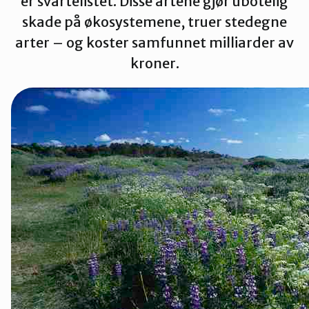
er svartelistet. Disse artene gjør ubotelig
Innlandet
skade på økosystemene, truer stedegne
arter – og koster samfunnet milliarder av
kroner.
Møre og Romsdal
Nordland
Oslo og Akershus
Sogn og Fjordane
Støtt oss
Trøndelag