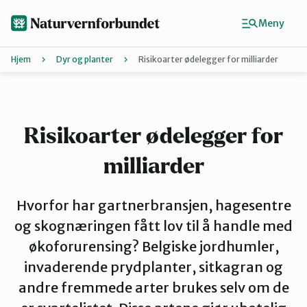
Hopp
til
Meny
hovedinnhold
Hjem
Dyr og planter
Risikoarter ødelegger for milliarder
Agder
Finn ditt lokallag
Risikoarter ødelegger for
milliarder
Buskerud
Hvorfor har gartnerbransjen, hagesentre
Finnmark
og skognæringen fått lov til å handle med
økoforurensing? Belgiske jordhumler,
invaderende prydplanter, sitkagran og
Hordaland
andre fremmede arter brukes selv om de