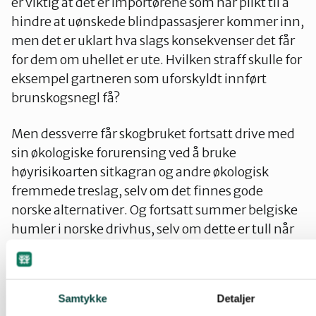
er viktig at det er importørene som har plikt til å
hindre at uønskede blindpassasjerer kommer inn,
men det er uklart hva slags konsekvenser det får
for dem om uhellet er ute. Hvilken straff skulle for
eksempel gartneren som uforskyldt innført
brunskogsnegl få?
Men dessverre får skogbruket fortsatt drive med
sin økologiske forurensing ved å bruke
høyrisikoarten sitkagran og andre økologisk
fremmede treslag, selv om det finnes gode
norske alternativer. Og fortsatt summer belgiske
humler i norske drivhus, selv om dette er tull når
det finnes risikofrie alternativer. Det kunne til og
med vært en næringsvei for lokale
humleoppdrettere, som i dag utkonkurreres av
Samtykke
Detaljer
langreiste belgiske humler.