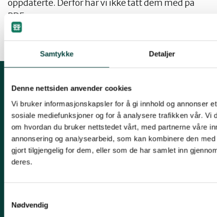
oppdaterte. Derfor har vi ikke tatt dem med på
PDF-ene.
Samtykke
Detaljer
Denne nettsiden anvender cookies
Kontakt oss
Vi bruker informasjonskapsler for å gi innhold og annonser et 
Mariboes gate 8, 0183 Oslo
sosiale mediefunksjoner og for å analysere trafikken vår. Vi
om hvordan du bruker nettstedet vårt, med partnerne våre in
E-post:
naturvern@naturvernforbundet.no
annonsering og analysearbeid, som kan kombinere den med 
Telefon: (+47) 23 10 96 10
gjort tilgjengelig for dem, eller som de har samlet inn gjenno
deres.
Org.nr: 938 418 837
Giverkonto: 7874 0555986
Vipps: 13042
Samtykkevalg
Nødvendig