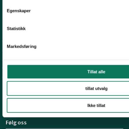
Egenskaper
Snarveier
Statistikk
For tillitsvalgte
Markedsføring
For presse
Personvern
Arkiv
Tillat alle
Engasjer deg
tillat utvalg
Ikke tillat
Følg oss