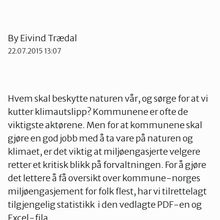
Telemark
By
Eivind Trædal
Troms
22.07.2015 13:07
Vestfold
Hvem skal beskytte naturen vår, og sørge for at vi
Østfold
kutter klimautslipp? Kommunene er ofte de
viktigste aktørene. Men for at kommunene skal
gjøre en god jobb med å ta vare på naturen og
Rogaland
klimaet, er det viktig at miljøengasjerte velgere
retter et kritisk blikk på forvaltningen. For å gjøre
det lettere å få oversikt over kommune-norges
miljøengasjement for folk flest, har vi tilrettelagt
tilgjengelig statistikk i den vedlagte PDF-en og
Excel-fila.