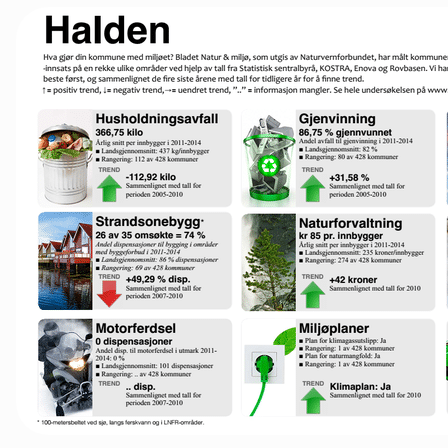
Innlandet
Møre og Romsdal
Nordland
Oslo og Akershus
Sogn og Fjordane
Støtt oss
Trøndelag