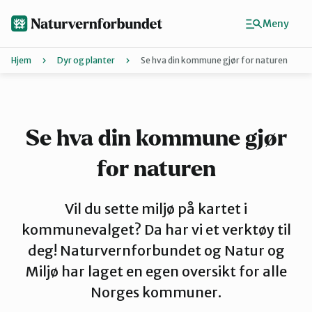
Hopp
til
Meny
hovedinnhold
Hjem
Dyr og planter
Se hva din kommune gjør for naturen
Agder
Finn ditt lokallag
Se hva din kommune gjør
for naturen
Buskerud
Vil du sette miljø på kartet i
Finnmark
kommunevalget? Da har vi et verktøy til
deg! Naturvernforbundet og Natur og
Miljø har laget en egen oversikt for alle
Hordaland
Norges kommuner.