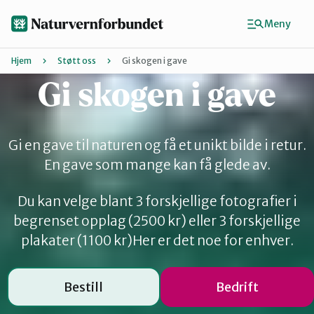
Hopp
til
Meny
hovedinnhold
Hjem
Støtt oss
Gi skogen i gave
Gi skogen i gave
Agder
Finn ditt lokallag
Gi en gave til naturen og få et unikt bilde i retur.
En gave som mange kan få glede av.
Buskerud
Du kan velge blant 3 forskjellige fotografier i
begrenset opplag (2500 kr) eller 3 forskjellige
Finnmark
plakater (1100 kr)Her er det noe for enhver.
Hordaland
Bestill
Bedrift