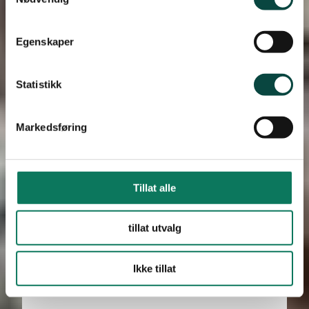
Egenskaper
Statistikk
Markedsføring
Tillat alle
tillat utvalg
Vi er utrolig stolte av bildene som er en
gave til Naturvernforbundet fra
Ikke tillat
kunstfotograf Johanne Nyborg.