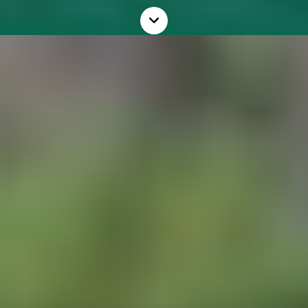
Innlandet
Les
mer
Møre og Romsdal
Nordland
Oslo og Akershus
Sogn og Fjordane
Støtt oss
Trøndelag