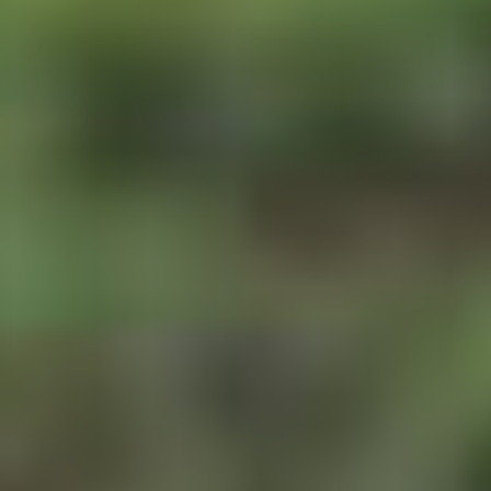
Telemark
Troms
Vestfold
Østfold
Rogaland