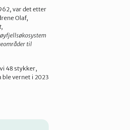
62, var det etter
drene Olaf,
t,
høyfjellsøkosystem
veområder til
vi 48 stykker,
 ble vernet i 2023