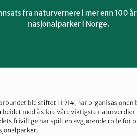
nnsats fra naturvernere i mer enn 100 år
nasjonalparker i Norge.
rbundet ble stiftet i 1914, har organisasjonen b
arbeidet med å sikre våre viktigste naturverdier
ts frivillige har spilt en avgjørende rolle for 
jonalparker.