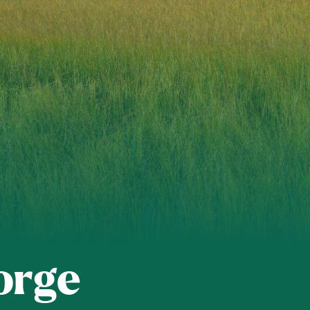
 organisasjon
For presse
Ledige stillinger
n in English
orge