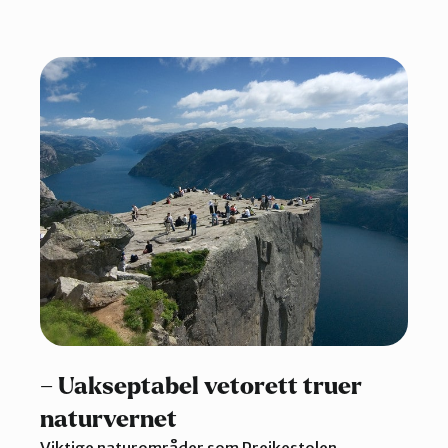
– Uakseptabel vetorett truer
naturvernet
Viktige naturområder som Preikestolen,