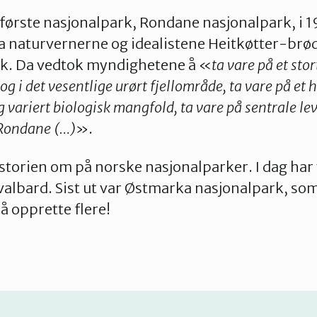
 første nasjonalpark, Rondane nasjonalpark, i 19
ra naturvernerne og idealistene Heitkøtter-brø
k. Da vedtok myndighetene å «
ta vare på et stor
i det vesentlige urørt fjellområde, ta vare på et 
 variert biologisk mangfold, ta vare på sentrale le
 Rondane (…)
».
istorien om på norske nasjonalparker. I dag har 
Svalbard. Sist ut var Østmarka nasjonalpark, som
 å opprette flere!