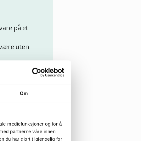
vare på et
 være uten
Om
iale mediefunksjoner og for å
 med partnerne våre innen
u har gjort tilgjengelig for