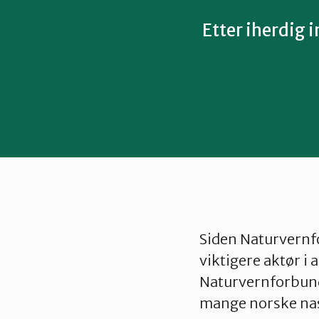
Etter iherdig i
Siden Naturvernfo
viktigere aktør i 
Naturvernforbunde
mange norske nas