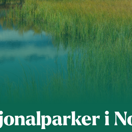
s
Dette er Naturvernforbundet
Vår historie
En inkluderende
dokumenter
Delta på digitale møter
Natur & miljø
Informatio
jonalparker i N