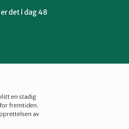
 er det i dag 48
litt en stadig
 for fremtiden.
opprettelsen av