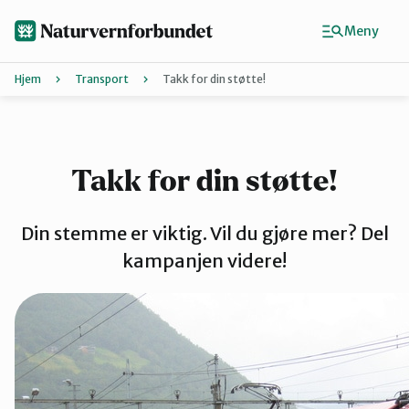
Hopp
til
Meny
hovedinnhold
Hjem
Transport
Takk for din støtte!
Agder
Finn ditt lokallag
Takk for din støtte!
Buskerud
Din stemme er viktig. Vil du gjøre mer? Del
kampanjen videre!
Finnmark
Hordaland