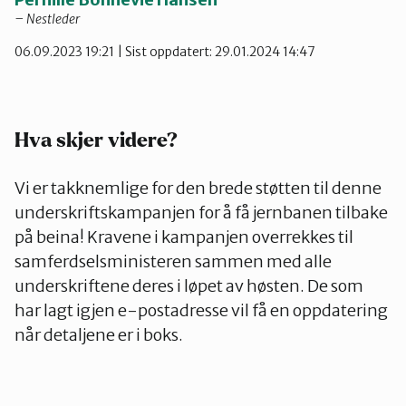
Telemark
– Nestleder
06.09.2023 19:21
| Sist oppdatert: 29.01.2024 14:47
Troms
Vestfold
Hva skjer videre?
Vi er takknemlige for den brede støtten til denne
Østfold
underskriftskampanjen for å få jernbanen tilbake
på beina! Kravene i kampanjen overrekkes til
samferdselsministeren sammen med alle
Rogaland
underskriftene deres i løpet av høsten. De som
har lagt igjen e-postadresse vil få en oppdatering
når detaljene er i boks.