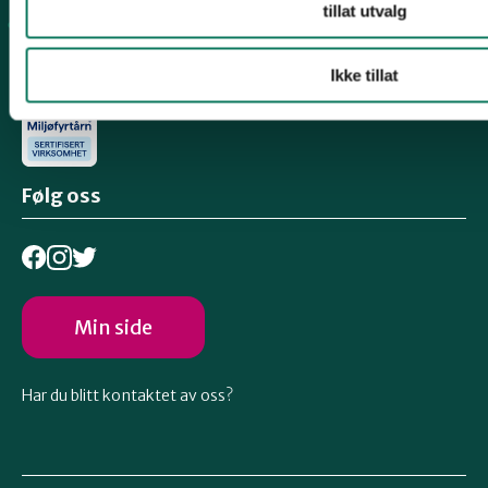
tillat utvalg
Engasjer deg
Ikke tillat
Følg oss
Min side
Har du blitt kontaktet av oss?