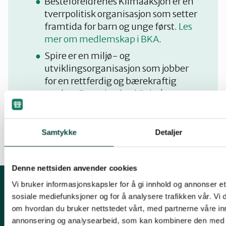
Besteforeldrenes Klimaaksjon er en
tverrpolitisk organisasjon som setter
framtida for barn og unge først.
Les
mer om medlemskap i BKA
.
Spire er en miljø- og
utviklingsorganisasjon som jobber
for en rettferdig og bærekraftig
verden.
Engasjer deg i Spire!
Samtykke
Detaljer
Denne nettsiden anvender cookies
Vi bruker informasjonskapsler for å gi innhold og annonser et 
Kontakt oss
sosiale mediefunksjoner og for å analysere trafikken vår. Vi
om hvordan du bruker nettstedet vårt, med partnerne våre in
Mariboes gate 8, 0183 Oslo
annonsering og analysearbeid, som kan kombinere den med 