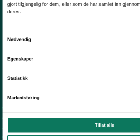
gjort tilgjengelig for dem, eller som de har samlet inn gjenno
E-post:
naturvern@naturvernforbundet.no
deres.
Telefon: (+47) 23 10 96 10
Org.nr: 938 418 837
Samtykkevalg
Giverkonto: 7874 0555986
Nødvendig
Vipps: 13042
Egenskaper
Statistikk
Snarveier
Markedsføring
For tillitsvalgte
For presse
Tillat alle
Personvern
Arkiv