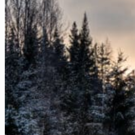
Telemark
Troms
Vestfold
Østfold
Rogaland