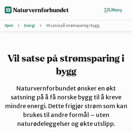
Hopp
til
Meny
hovedinnhold
Hjem
Energi
Vil satse på strømsparing i bygg
Agder
Finn ditt lokallag
Vil satse på strømsparing i
bygg
Buskerud
Naturvernforbundet ønsker en økt
Finnmark
satsning på å få norske bygg til å kreve
mindre energi. Dette frigjør strøm som kan
brukes til andre formål – uten
Hordaland
naturødeleggelser og økte utslipp.