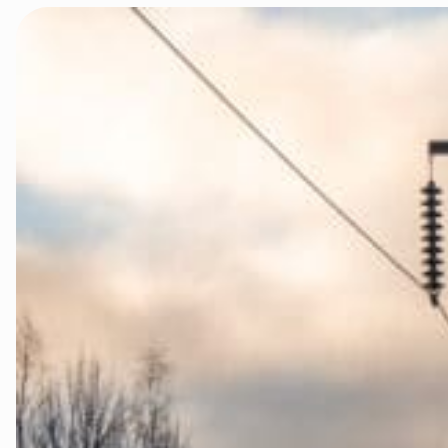
Innlandet
Møre og Ro
Nordland
Oslo og Ake
Sogn og Fjo
Støtt oss
Trøndelag