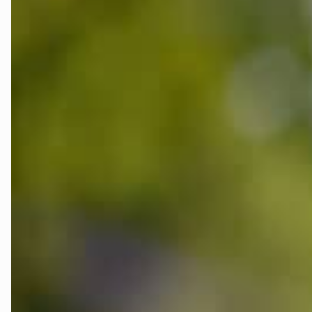
Innlandet
Møre og Ro
Nordland
Oslo og Ake
Sogn og Fjo
Støtt oss
Trøndelag