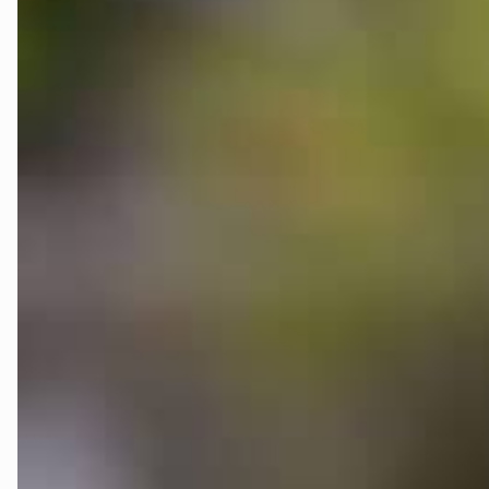
Telemark
Troms
Vestfold
Østfold
Rogaland