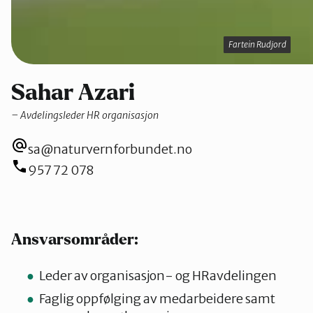
Fartein Rudjord
Fartein Rudjord
Sahar Azari
Avdelingsleder HR organisasjon
sa@naturvernforbundet.no
957 72 078
Ansvarsområder:
Leder av organisasjon- og HRavdelingen
Faglig oppfølging av medarbeidere samt