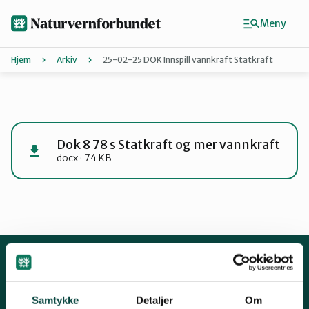
Hopp
til
Meny
hovedinnhold
Hjem
Arkiv
25-02-25 DOK Innspill vannkraft Statkraft
Agder
Finn ditt lokallag
Dok 8 78 s Statkraft og mer vannkraft
docx · 74 KB
Buskerud
Finnmark
Hordaland
Kontakt oss
Samtykke
Detaljer
Om
Mariboes gate 8, 0183 Oslo