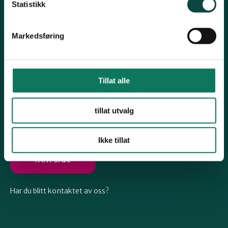
Arkiv
Telemark
Statistikk
Engasjer deg
Markedsføring
Troms
Vestfold
Tillat alle
Følg oss
tillat utvalg
Østfold
Ikke tillat
Rogaland
Min side
Har du blitt kontaktet av oss?