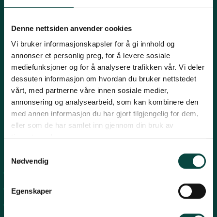
Innlandet
E-post:
naturvern@naturvernforbundet.no
Denne nettsiden anvender cookies
Telefon: (+47) 23 10 96 10
Vi bruker informasjonskapsler for å gi innhold og
Møre og Romsdal
Org.nr: 938 418 837
annonser et personlig preg, for å levere sosiale
Giverkonto: 7874 0555986
mediefunksjoner og for å analysere trafikken vår. Vi deler
Vipps: 13042
dessuten informasjon om hvordan du bruker nettstedet
Nordland
vårt, med partnerne våre innen sosiale medier,
annonsering og analysearbeid, som kan kombinere den
med annen informasjon du har gjort tilgjengelig for dem,
Oslo og Akershus
eller som de har samlet inn gjennom din bruk av
tjenestene deres.
Sogn og Fjordane
Snarveier
Samtykkevalg
Nødvendig
For tillitsvalgte
Støtt oss
Trøndelag
For presse
Egenskaper
Personvern