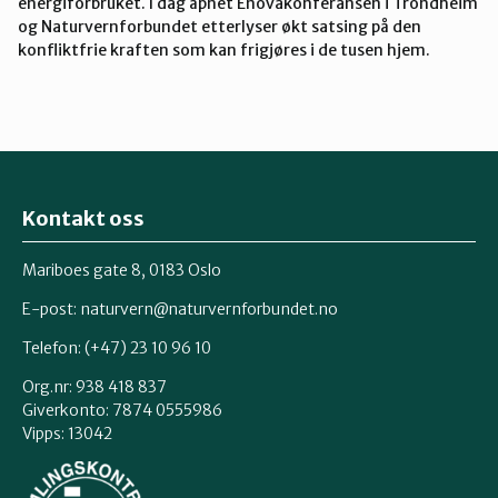
energiforbruket. I dag åpnet Enovakonferansen i Trondheim
og Naturvernforbundet etterlyser økt satsing på den
konfliktfrie kraften som kan frigjøres i de tusen hjem.
Kontakt oss
Mariboes gate 8, 0183 Oslo
E-post:
naturvern@naturvernforbundet.no
Telefon: (+47) 23 10 96 10
Org.nr: 938 418 837
Giverkonto: 7874 0555986
Vipps: 13042