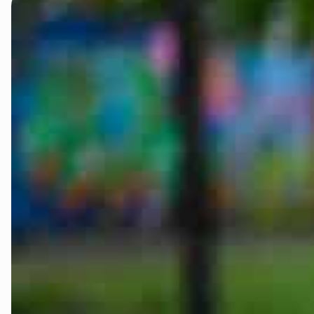
Innlandet
Møre og Ro
Nordland
Oslo og Ake
Sogn og Fjo
Støtt oss
Trøndelag