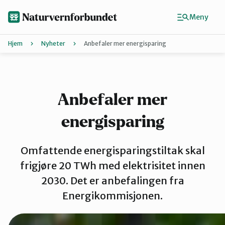
Hopp
til
Meny
hovedinnhold
Hjem
Nyheter
Anbefaler mer energisparing
Agder
Finn ditt lokallag
Anbefaler mer
energisparing
Buskerud
Omfattende energisparingstiltak skal
Finnmark
frigjøre 20 TWh med elektrisitet innen
2030. Det er anbefalingen fra
Energikommisjonen.
Hordaland