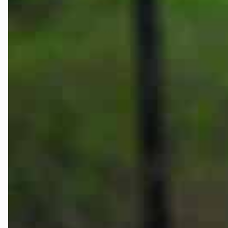
Telemark
Troms
Vestfold
Østfold
Rogaland