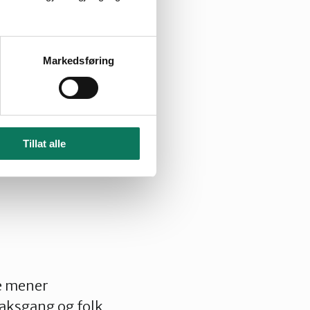
Markedsføring
fordra av noen?
s
i jakten på gode
Tillat alle
om det formelle.
de mener
saksgang og folk