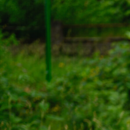
s
Dette er Naturvernforbundet
Vår historie
En inkluderende
dokumenter
Delta på digitale møter
Natur & miljø
Informatio