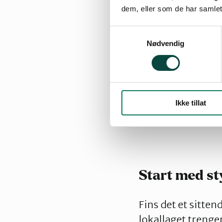
By
Pernille Hans
dem, eller som de har samlet
27.02.2024 13:53
| Sis
Samtykkevalg
Nødvendig
Visste du at 61 pr
Noe av det viktigs
Ikke tillat
kandidater til ve
Start med st
Fins det et sitt
lokallaget trenger