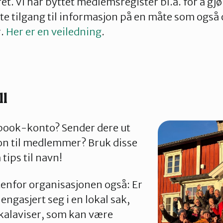
ret. Vi har byttet medlemsregister bl.a. for å gjø
ekte tilgang til informasjon på en måte som også
.
Her er en veiledning
.
ll
ebook-konto? Sender dere ut
on til medlemmer? Bruk disse
 tips til navn!
enfor organisasjonen også: Er
ngasjert seg i en lokal sak,
kalaviser, som kan være