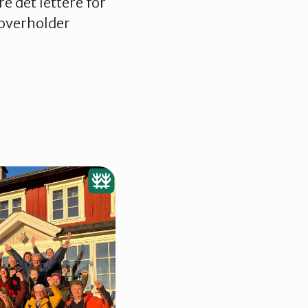
re det lettere for
 overholder