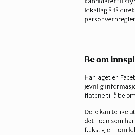
kandidater til sty
lokallag å få dir
personvernregler
Be om innspi
Har laget en Fac
jevnlig informasj
flatene til å be om
Dere kan tenke ut
det noen som har e
f.eks. gjennom lo