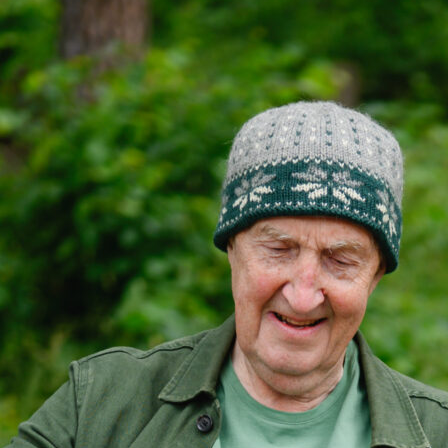
 organisasjon
For presse
Ledige stillinger
n in English