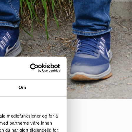
Om
Fartein Rudjord
Fartein Rudjord
iale mediefunksjoner og for å
 med partnerne våre innen
u har gjort tilgjengelig for