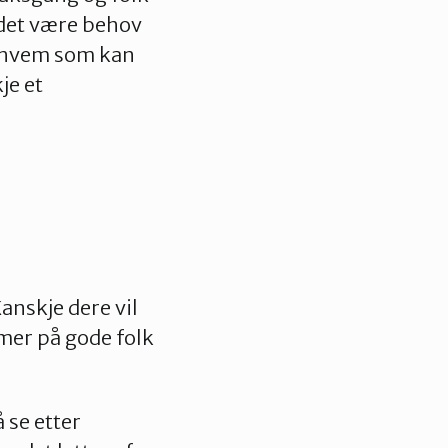
 det være behov
ge hvem som kan
je et
anskje dere vil
mmer på gode folk
 se etter