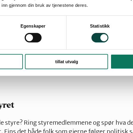
en
 inn gjennom din bruk av tjenestene deres.
t oppdatert: 29.07.2025 14:06
Egenskaper
Statistikk
osent av oss som tar på oss tillitsverv, ble opp
te vi kan gjøre, er altså å spørre. Her er fem tip
tillat utvalg
rv i Naturvernforbundet. Nederst finner du mer 
yret
ende styre? Ring styremedlemmene og spør hva 
. Fins det både folk som gjerne følger politisk 