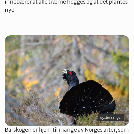
innebærer at alle trærne hogges og at det plantes
nye.
Øystein Engen
Barskogen er hjem til mange av Norges arter, som