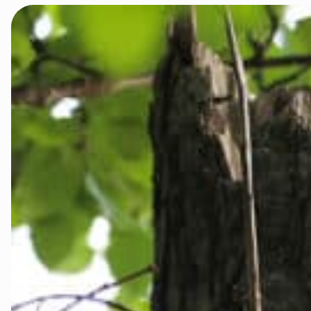
Innlandet
Møre og Ro
Nordland
Oslo og Ake
Sogn og Fjo
Støtt oss
Trøndelag