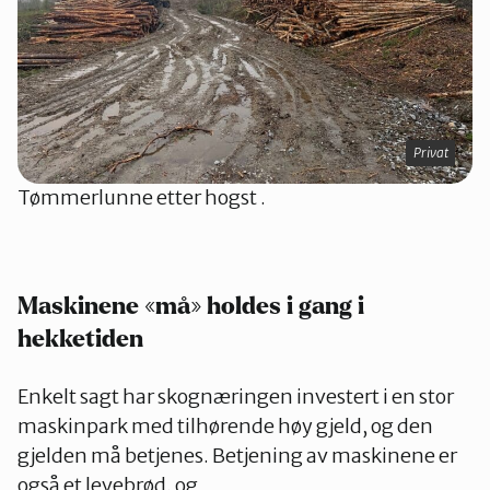
Privat
Tømmerlunne etter hogst .
Maskinene «må» holdes i gang i
hekketiden
Enkelt sagt har skognæringen investert i en stor
maskinpark med tilhørende høy gjeld, og den
gjelden må betjenes. Betjening av maskinene er
også et levebrød, og