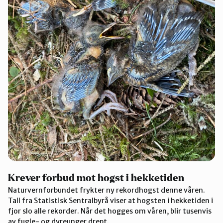
Krever forbud mot hogst i hekketiden
Naturvernforbundet frykter ny rekordhogst denne våren.
Tall fra Statistisk Sentralbyrå viser at hogsten i hekketiden i
fjor slo alle rekorder. Når det hogges om våren, blir tusenvis
av fugle- og dyreunger drept.