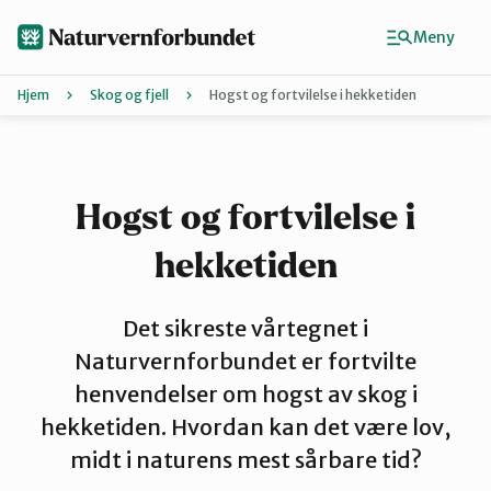
Hopp
til
Meny
hovedinnhold
Hjem
Skog og fjell
Hogst og fortvilelse i hekketiden
Agder
Finn ditt lokallag
Hogst og fortvilelse i
hekketiden
Buskerud
Det sikreste vårtegnet i
Finnmark
Naturvernforbundet er fortvilte
henvendelser om hogst av skog i
hekketiden. Hvordan kan det være lov,
Hordaland
midt i naturens mest sårbare tid?