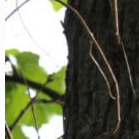
Telemark
Troms
Vestfold
Østfold
Rogaland