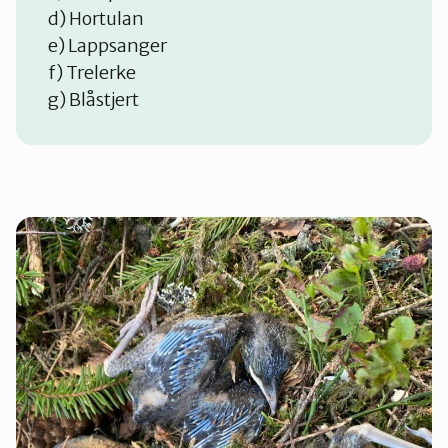
d) Hortulan
e) Lappsanger
f) Trelerke
g) Blåstjert