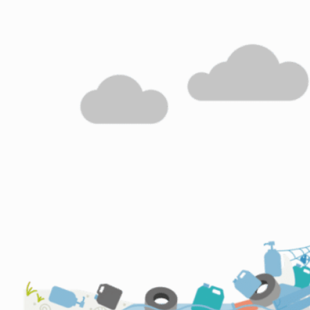
Innlandet
Møre og Romsdal
Nordland
Oslo og Akershus
Sogn og Fjordane
Støtt oss
Trøndelag