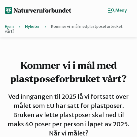
Hopp
til
Meny
hovedinnhold
Hjem
Nyheter
Kommer vi i mål med plastposeforbruket
vårt?
Agder
Finn ditt lokallag
Kommer vi i mål med
plastposeforbruket vårt?
Buskerud
Ved inngangen til 2025 lå vi fortsatt over
Finnmark
målet som EU har satt for plastposer.
Bruken av lette plastposer skal ned til
Hordaland
maks 40 poser per person i løpet av 2025.
Når vi målet?