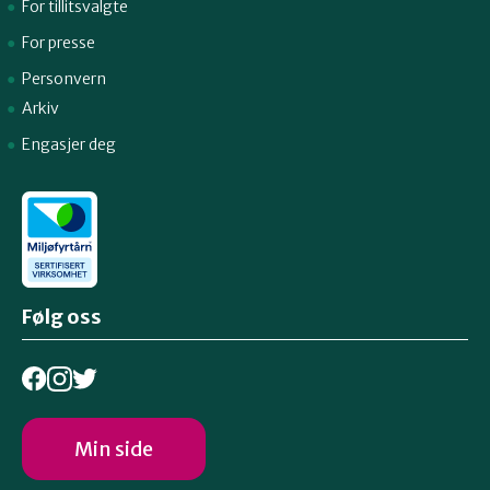
For tillitsvalgte
For presse
Personvern
Arkiv
Engasjer deg
Følg oss
Min side