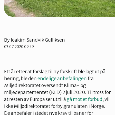
Telemark
Troms
Vestfold
By
Joakim Sandvik Gulliksen
03.07.2020 09:59
Østfold
Ett år etter at forslag til ny forskrift ble lagt ut på
Rogaland
høring, ble den
endelige anbefalingen
fra
Miljødirektoratet oversendt Klima- og
miljødepartementet (KLD) 2 juli 2020. Til tross for
at resten av Europa ser ut til å
gå mot et forbud
, vil
ikke Miljødirektoratet forby granulaten i Norge.
De anbefaler i stedet nye krav til baner for