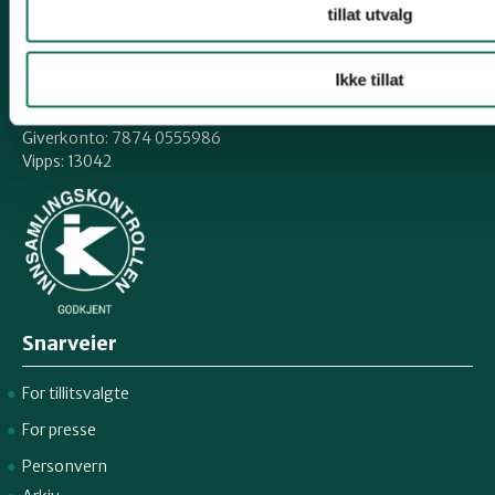
tillat utvalg
E-post:
naturvern@naturvernforbundet.no
Telefon: (+47) 23 10 96 10
Ikke tillat
Org.nr: 938 418 837
Giverkonto: 7874 0555986
Vipps: 13042
Snarveier
For tillitsvalgte
For presse
Personvern