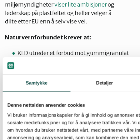
miljømyndigheter
viser lite ambisjoner
og
lederskap på plastfeltet og heller velger å
dilte etter EU enn å selv vise vei.
Naturvernforbundet krever at:
KLD utreder et forbud mot gummigranulat
slik at dette kan iverksettes raskt etter og
uavhengig av EUs vedtak.
Kulturdepartementet endrer rammene for
Samtykke
Detaljer
spillemiddelordningen slik at denne kan
hjelpe klubber og kommuner med
omstillingen til mer miljøvennlige
Denne nettsiden anvender cookies
alternativer.
Vi bruker informasjonskapsler for å gi innhold og annonser et 
Norges Fotballforbund anbefaler klubber å
sosiale mediefunksjoner og for å analysere trafikken vår. Vi
velge granulatfrie alternativer.
om hvordan du bruker nettstedet vårt, med partnerne våre in
annonsering og analysearbeid, som kan kombinere den med 