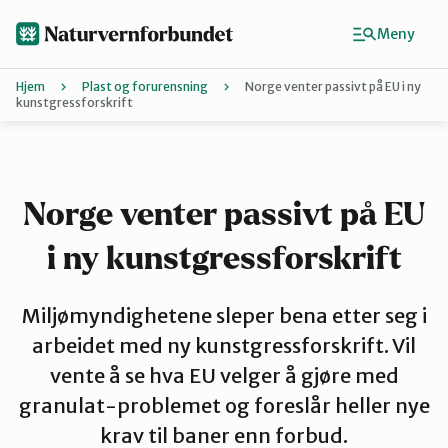
Hopp
til
Meny
hovedinnhold
Hjem
Plast og forurensning
Norge venter passivt på EU i ny
kunstgressforskrift
Agder
Finn ditt lokallag
Norge venter passivt på EU
i ny kunstgressforskrift
Buskerud
Miljømyndighetene sleper bena etter seg i
Finnmark
arbeidet med ny kunstgressforskrift. Vil
vente å se hva EU velger å gjøre med
Hordaland
granulat-problemet og foreslår heller nye
krav til baner enn forbud.