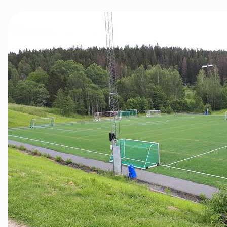
Innlandet
Møre og Romsdal
Nordland
Oslo og Akershus
Sogn og Fjordane
Støtt oss
Trøndelag