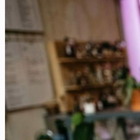
Innlandet
Møre og Romsdal
Nordland
Oslo og Akershus
Sogn og Fjordane
Støtt oss
Trøndelag