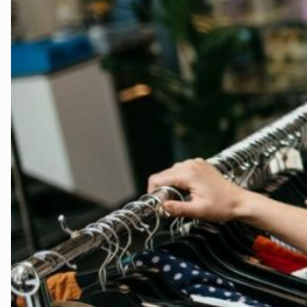
Telemark
Troms
Vestfold
Østfold
Rogaland