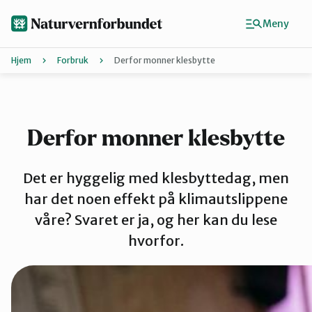
Hopp
til
Meny
hovedinnhold
Hjem
Forbruk
Derfor monner klesbytte
Agder
Finn ditt lokallag
Derfor monner klesbytte
Buskerud
Det er hyggelig med klesbyttedag, men
har det noen effekt på klimautslippene
våre? Svaret er ja, og her kan du lese
Finnmark
hvorfor.
Hordaland