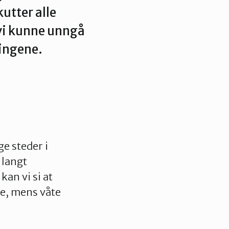
kutter alle
 vi kunne unngå
 organisasjon
For presse
Ledige stillinger
ingene.
n in English
e steder i
 langt
kan vi si at
re, mens våte