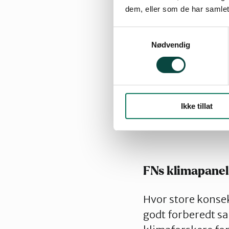
dem, eller som de har samlet
Klimaendringer p
indirekte.
På verd
Samtykkevalg
som
tørke
og flo
Nødvendig
varmere klimaet g
klimapanel forve
til
millioner av m
h
ardt.
Ikke tillat
FNs klimapanel
Hvor store konse
godt forberedt s