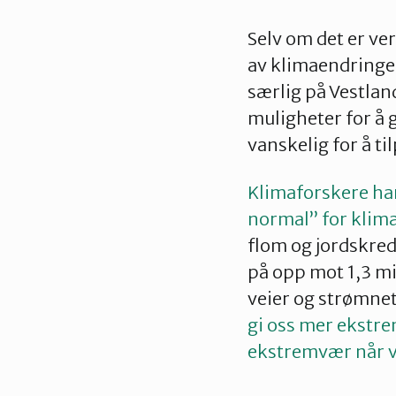
Selv om det er v
av klimaendringen
særlig på Vestlan
muligheter for å g
vanskelig for å ti
Klimaforskere ha
normal” for klima
flom og jordskred
på opp mot 1,3 mi
veier og strømne
gi oss mer ekstr
ekstremvær når v