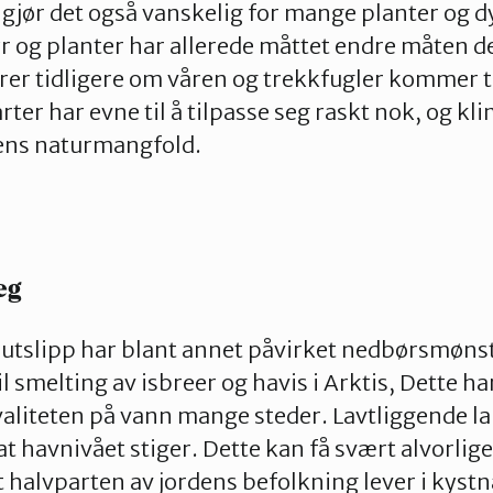
gjør det også
vanskelig for mange planter og dy
r og planter har allerede
måttet
endre
måten de
rer
tidligere om våren og trekkfugler komme
r
t
arter
har evne
til å tilpasse
seg raskt nok
,
og
kli
dens naturmangfold.
eg
tslipp har blant annet påvirket nedbørsmøns
il smelting av isbreer og havis i Arkt
is, Dette h
a
kvaliteten på vann mange
steder. Lavtliggende l
at
havnivået stiger. Dette kan få
svært alvorlig
 halvparten av jordens befolkning lever i kys