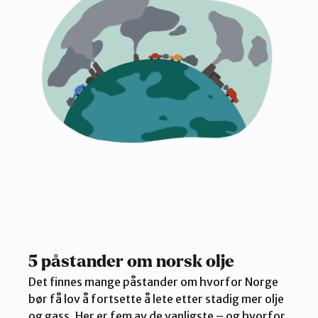
5 påstander om norsk olje
Det finnes mange påstander om hvorfor Norge
bør få lov å fortsette å lete etter stadig mer olje
og gass. Her er fem av de vanligste – og hvorfor