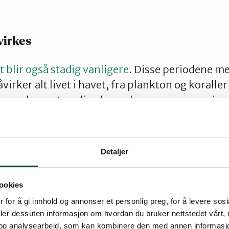
virkes
 blir også stadig vanligere
. Disse periodene m
rker alt livet i havet, fra plankton og koraller t
 en av de mest synlige konsekvensene av marine
ke havforskere viser at marine hetebølger og v
ne av overfiske. I Skagerrak blir
sukkertaresko
lir erstattet av lurv
som legger seg som et te
Detaljer
ookies
 for å gi innhold og annonser et personlig preg, for å levere sos
nser
deler dessuten informasjon om hvordan du bruker nettstedet vårt,
og analysearbeid, som kan kombinere den med annen informasjon d