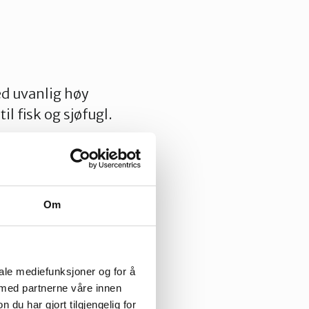
ed uvanlig høy
il fisk og sjøfugl.
armere hav
gene truet av
ppe på havbunnen.
Om
iale mediefunksjoner og for å
 med partnerne våre innen
u har gjort tilgjengelig for