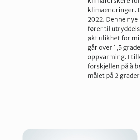
klimaforskere fo
klimaendringer. 
2022.
Denne nye 
fører til utrydde
økt ulikhet for m
går over 1,5 grad
oppvarming. I til
forskjellen på å 
målet på 2 grader