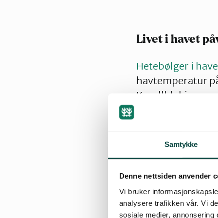
Livet i havet på
Hetebølger i havet
havtemperatur påvi
Korallbleking er
hetebølger. Nors
forsterker effekte
varmere vann, og b
Samtykke
Denne nettsiden anvender c
Vi bruker informasjonskapsler
Helsekonsekve
analysere trafikken vår. Vi 
sosiale medier, annonsering 