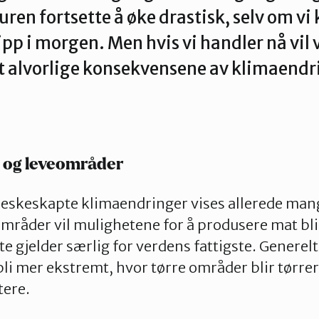
en fortsette å øke drastisk, selv om vi 
pp i morgen. Men hvis vi handler nå vil
s
Dette er Naturvernforbundet
Vår historie
En inkluderende
t alvorlige konsekvensene av klimaendr
dokumenter
Delta på digitale møter
Natur & miljø
Informatio
 og leveområder
eskeskapte klimaendringer vises allerede mang
mråder vil mulighetene for å produsere mat bli
e gjelder særlig for verdens fattigste. Generelt 
 bli mer ekstremt, hvor tørre områder blir tørre
tere.