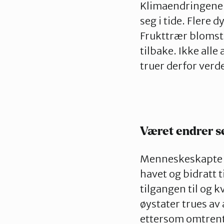
Klimaendringene 
seg
i
tide.
Flere
dy
F
rukttrær
blomst
tilbake.
Ikke
alle 
truer derfor ver
Vær
et endrer s
Menneskeskapte u
havet og
bidratt t
tilgangen til og 
øystater trues av 
ettersom omtrent