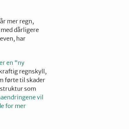
får mer regn,
, med dårligere
reven, har
er en “ny
raftig regnskyll,
 førte til skader
astruktur som
aendringene vil
de for mer