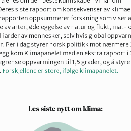
r å enes om den beste kunnskapen vi har om
Deres siste rapport om konsekvenser av klimae
rapporten oppsummerer forskning som viser a
lse av arter, ødeleggelse av natur og flukt, mat
illiarder av mennesker, selv hvis global oppvar
er. Per i dag styrer norsk politikk mot nærmere
legg kom Klimapanelet med en ekstra rapport i 
begrense oppvarmingen til 1,5 grader, og å styr
.
Forskjellene er store, ifølge klimapanelet.
Les siste nytt om klima: