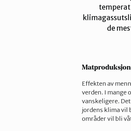
temperatur
klimagassutsli
Kontakt os
de mes
Styrende 
Matproduksjon
Effekten av menn
verden. I mange o
vanskeligere. Dett
jordens klima vil
områder vil bli vå