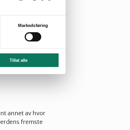
åde direkte og
ekstremvær
økt
nedbør. Det
Markedsføring
nye områder.
FNs
 helsen
nd som vil rammes
Tillat alle
nt annet av hvor
erdens fremste