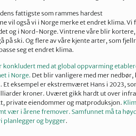
erdens fattigste som rammes hardest
e vil også vi i Norge merke et endret klima. Vi 
det og i Nord-Norge. Vintrene våre blir kortere
å på ski. Og flere av våre kjente arter, som fjell
lpasse seg et endret klima.
r konkludert med at global oppvarming etabler
et i Norge.
Det blir vanligere med mer nedbør, k
. Et eksempel er ekstremværet Hans i 2023, som
lliarder kroner. Uværet gikk hardt ut over infr
tt, private eiendommer og matproduksjon.
Klim
emt vær i årene fremover. Samfunnet må ta høy
i planlegger og bygger
.