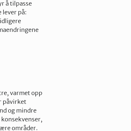
r å tilpasse
 lever på
:
idligere
maendringene
tre, varmet opp
r
påvirket
and og mindre
e konsekvenser
,
tnære områder.