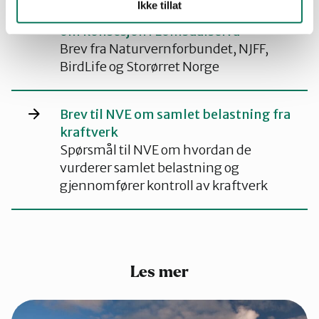
Ikke tillat
Les brev sendt til NVE – oppfordring
om konsesjon i Lomsdalselva
Brev fra Naturvernforbundet, NJFF,
BirdLife og Storørret Norge
Brev til NVE om samlet belastning fra
kraftverk
Spørsmål til NVE om hvordan de
vurderer samlet belastning og
gjennomfører kontroll av kraftverk
Les mer