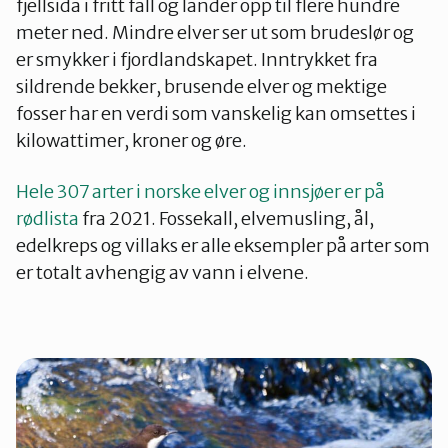
fjellsida i fritt fall og lander opp til flere hundre
meter ned. Mindre elver ser ut som brudeslør og
er smykker i fjordlandskapet. Inntrykket fra
sildrende bekker, brusende elver og mektige
fosser har en verdi som vanskelig kan omsettes i
kilowattimer, kroner og øre.
Hele 307 arter i norske elver og innsjøer er på
rødlista
fra 2021. Fossekall, elvemusling, ål,
edelkreps og villaks er alle eksempler på arter som
er totalt avhengig av vann i elvene.