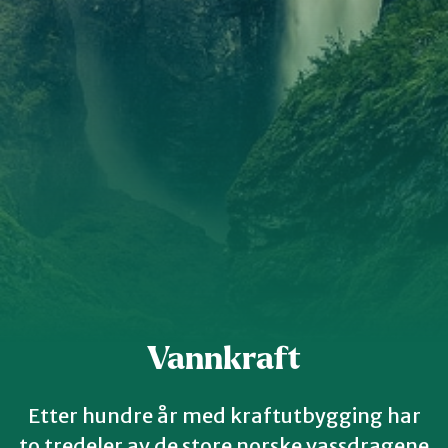
Innlandet
Møre og Romsdal
Nordland
Oslo og Akershus
Sogn og Fjordane
Vannkraft
Støtt oss
Trøndelag
Etter hundre år med kraftutbygging har
to tredeler av de store norske vassdragene