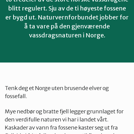
Telemark
blitt regulert. Sju av de ti høyeste fossene
er bygd ut. Naturvernforbundet jobber for
Troms
å ta vare på den gjenværende
vassdragsnaturen i Norge.
Vestfold
Østfold
Rogaland
Tenk deg et Norge uten brusende elver og
fossefall.
Mye nedbør og bratte fjell legger grunnlaget for
den verdifulle naturen vi har i landet vårt.
Kaskader av vann fra fossene kaster seg ut fra