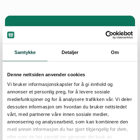
Vinda (Innlandet)
Skurvedalsåna (Rogaland)
Minst
26
elver
Kvanndalselva
Messingåga
i Norge har mistet laksebestanden på
grunn av vassdragsregulering.
Nundalselvi
Samtykke
Detaljer
Om
Denne nettsiden anvender cookies
390
vassdrag
Vi bruker informasjonskapsler for å gi innhold og
er vernet mot utbygging gjennom
annonser et personlig preg, for å levere sosiale
verneplaner og suppleringer.
mediefunksjoner og for å analysere trafikken vår. Vi deler
dessuten informasjon om hvordan du bruker nettstedet
vårt, med partnerne våre innen sosiale medier,
annonsering og analysearbeid, som kan kombinere den
1000
-vis av fisk
med annen informasjon du har gjort tilgjengelig for dem,
risikerer å dø eller få store skader hvis den
eller som de har samlet inn gjennom din bruk av