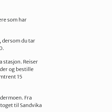
ere som har
 dersom du tar
0.
 stasjon. Reiser
ider og bestille
omtrent 15
rdermoen. Fra
ytoget til Sandvika