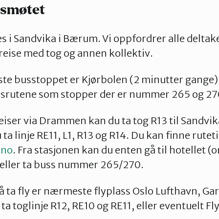
ndsmøtet
 i Sandvika i Bærum. Vi oppfordrer alle deltak
 reise med tog og annen kollektiv.
e busstoppet er Kjørbolen (2 minutter gange),
ussrutene som stopper der er nummer 265 og 27
iser via Drammen kan du ta tog R13 til Sandvika
 ta linje RE11, L1, R13 og R14. Du kan finne rutet
.no
. Fra stasjonen kan du enten gå til hotellet (
 eller ta buss nummer 265/270.
ta fly er nærmeste flyplass Oslo Lufthavn, Ga
ta toglinje R12, RE10 og RE11, eller eventuelt Fl