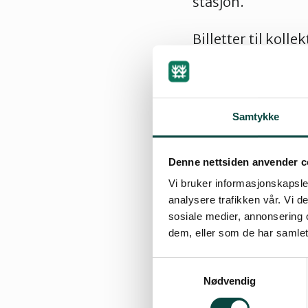
stasjon.
Billetter til koll
Samtykke
Påmelding
Denne nettsiden anvender c
Påmelding til lan
Vi bruker informasjonskapsler
Skjemaet åpnet 4. 
analysere trafikken vår. Vi 
september.
sosiale medier, annonsering 
dem, eller som de har samlet
Samtykkevalg
Nødvendig
Kostnader