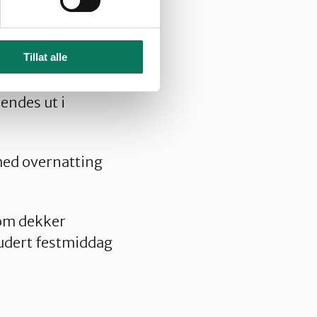
l sine delegater
seutgifter på mer
Tillat alle
 kroner. Frist for
endes ut i
med overnatting
som dekker
ludert festmiddag