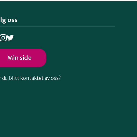
lg oss
Min side
 du blitt kontaktet av oss?