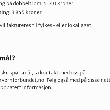
ing på dobbeltrom: 5 140 kroner
ting: 3 845 kroner
il faktureres til fylkes- eller lokallaget.
smål?
iske spørsmål, ta kontakt med oss på
ernforbundet.no. Følg også med på disse netts
 oppdatert informasjon.