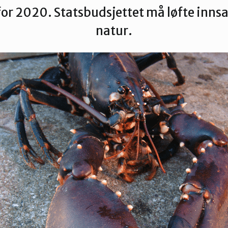
 for 2020. Statsbudsjettet må løfte innsa
natur.
s
Dette er Naturvernforbundet
Vår historie
En inkluderende
dokumenter
Delta på digitale møter
Natur & miljø
Informatio