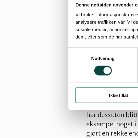
Denne nettsiden anvender c
Vi bruker informasjonskapsler
analysere trafikken vår. Vi 
Avtale må få fø
sosiale medier, annonsering 
dem, eller som de har samlet
Forrige uke sign
avtalen «Leader’s
Samtykkevalg
Nødvendig
på alvor og gjenn
Naturvernforbunde
legges fram på o
I tidligere statsb
Ikke tillat
dermed blitt dårl
har dessuten blitt
eksempel hogst i 
gjort en rekke end