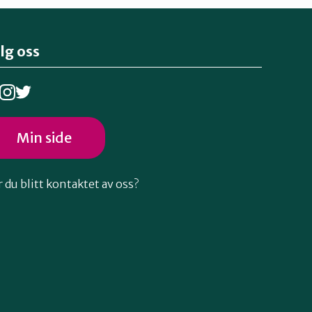
lg oss
Min side
 du blitt kontaktet av oss?