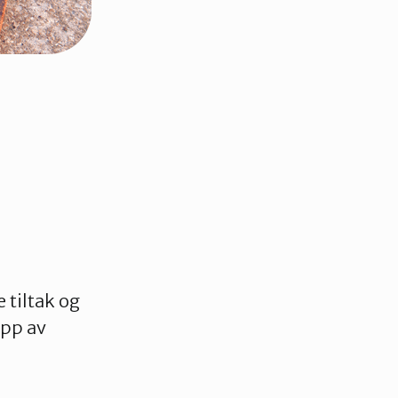
 tiltak og
opp av