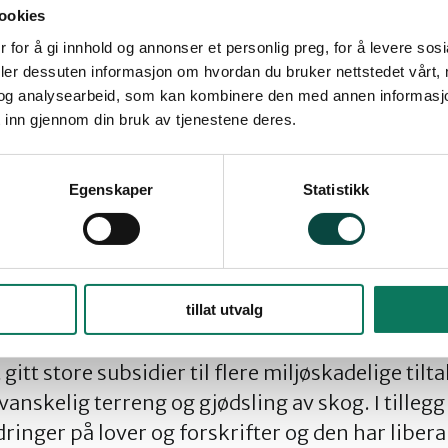
ookies
 for å gi innhold og annonser et personlig preg, for å levere sos
deler dessuten informasjon om hvordan du bruker nettstedet vårt,
lger
og analysearbeid, som kan kombinere den med annen informasjon d
 inn gjennom din bruk av tjenestene deres.
erte Erna Solberg, sammen med 63 andre av verd
 Pledge for Nature» hvor Norge forplikter seg ti
Egenskaper
Statistikk
omføre meningsfylt handling for å stanse tapet
t mener at dette må få konkrete følger for st
nsdag.
udsjett har naturvennlige tiltak fått svært lite m
tillat utvalg
ig fulgt opp både i departement, direktorat o
 gitt store subsidier til flere miljøskadelige tilt
vanskelig terreng og gjødsling av skog. I tilleg
ringer på lover og forskrifter og den har libera