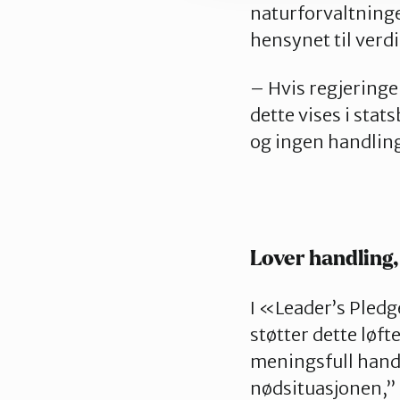
naturforvaltninge
hensynet til verd
– Hvis regjeringe
dette vises i stat
og ingen handlin
Lover handling,
I «Leader’s Pledg
støtter dette løft
meningsfull handl
nødsituasjonen,” s