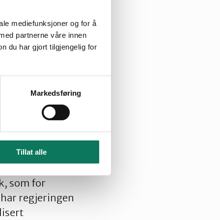
iale mediefunksjoner og for å
 med partnerne våre innen
u har gjort tilgjengelig for
ens statsledere,
l å ta naturkrisa
Markedsføring
 av natur.
atsbudsjettet som
idler, og har
Tillat alle
g kommuner. Det
ak, som for
g har regjeringen
lisert