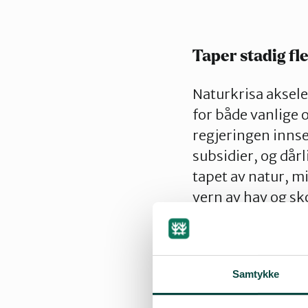
Taper stadig f
Naturkrisa aksele
for både vanlige o
regjeringen innse
subsidier, og dår
tapet av natur, m
vern av hav og sk
– Naturkrisen es
naturvernmidler p
Lundberg.
Samtykke