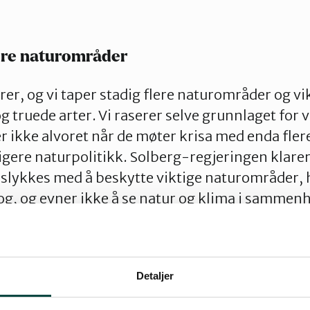
lere naturområder
rer, og vi taper stadig flere naturområder og vi
g truede arter. Vi raserer selve grunnlaget for 
r ikke alvoret når de møter krisa med enda fler
ligere naturpolitikk. Solberg-regjeringen klarer
islykkes med å beskytte viktige naturområder,
og, og evner ikke å se natur og klima i sammen
kalerer, og regjeringen må nå møte dette med b
å statsbudsjettet, sier leder i Naturvernforbund
Detaljer