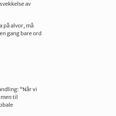
 svekkelse av
a på alvor, må
a en gang bare ord
ndling: “Når vi
 men til
lobale