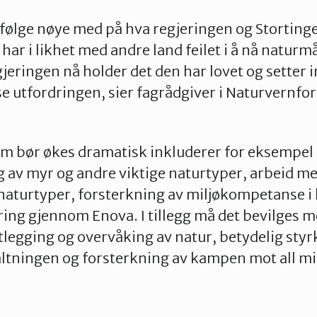
 følge nøye med på hva regjeringen og Stortinget
har i likhet med andre land feilet i å nå naturm
gjeringen nå holder det den har lovet og setter i
øse utfordringen, sier fagrådgiver i Naturvernf
om bør økes dramatisk inkluderer for eksempel
g av myr og andre viktige naturtyper, arbeid me
e naturtyper, forsterkning av miljøkompetanse
ring gjennom Enova. I tillegg må det bevilges m
tlegging og overvåking av natur, betydelig styr
tningen og forsterkning av kampen mot all mil