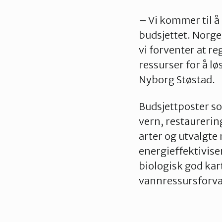
– Vi kommer til å
budsjettet. Norge 
vi forventer at re
ressurser for å l
Nyborg Støstad.
Budsjettposter s
vern, restaurerin
arter og utvalgt
energieffektivise
biologisk god kar
vannressursforval