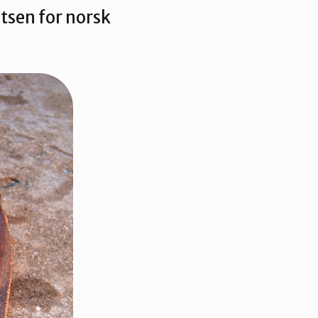
tsen for norsk
 organisasjon
For presse
Ledige stillinger
n in English