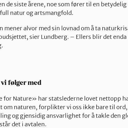
n de siste årene, noe som fører til en betydelig
ifull natur og artsmangfold.
n mener alvor med sin lovnad om å ta naturkris
sbudsjettet, sier Lundberg. – Ellers blir det end
g.
 vi følger med
e for Nature» har statslederne lovet nettopp ha
et om naturen, forplikter vi oss ikke bare til ord,
ing og gjensidig ansvarlighet for å takle den g
tår det i avtalen.