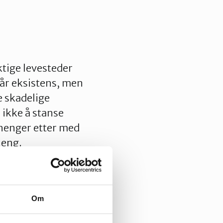
ktige levesteder
vår eksistens, men
e skadelige
 ikke å stanse
 henger etter med
heng.
etydelige
et, Silje Ask
Om