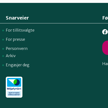
Snarveier
Fø
For tillitsvalgte
For presse
Personvern
Arkiv
Har
Engasjer deg