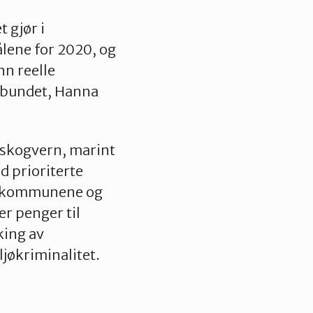
 gjør i
ålene for 2020, og
nn reelle
orbundet, Hanna
 skogvern, marint
d prioriterte
 i kommunene og
er penger til
king av
jøkriminalitet.